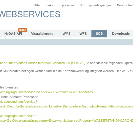
Hilfe
Links
Impressum
Nutzungsbedingungen
Datenschut
HyDAS-API
Visualisierung
WMS
WFS
SOS
Downloads
sor Observation Service Interface Standard 2.0 (SOS 2.0)
↗
und stellt die folgenden Opera
ls Vektordaten bezogen werden und in eine Kartenanwendung integriert werden. Der WFS ste
 des Dienstes
rvices/gis/gdi-sos/service?service=SOS&request=GetCapabilities
n eines Sensors/Prozesses
vices/gis/gdi-sos/service?
est=DescribeSensor&procedure=Einzelwert&procedureDescriptionFormat=http://www.opengi
e
vices/gis/gdi-sos/service?
quest=GetObservation&procedure=Einzelwert&observedProperty=WASSERSTAND%20ROHDA