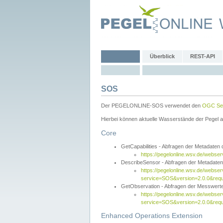
Überblick
REST-API
SOS
Der PEGELONLINE-SOS verwendet den
OGC Sen
Hierbei können aktuelle Wasserstände der Pegel a
Core
GetCapabilities - Abfragen der Metadaten
https://pegelonline.wsv.de/webse
DescribeSensor - Abfragen der Metadate
https://pegelonline.wsv.de/webser
service=SOS&version=2.0.0&requ
GetObservation - Abfragen der Messwert
https://pegelonline.wsv.de/webser
service=SOS&version=2.0.0&re
Enhanced Operations Extension