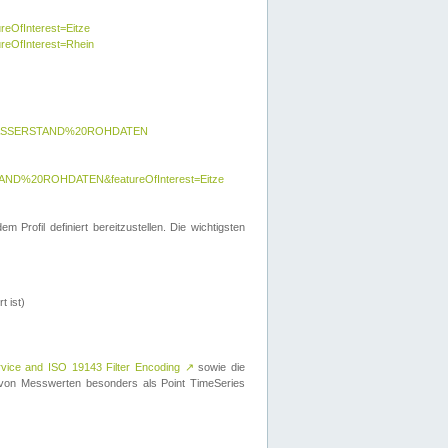
reOfInterest=Eitze
ureOfInterest=Rhein
y=WASSERSTAND%20ROHDATEN
AND%20ROHDATEN&featureOfInterest=Eitze
 Profil definiert bereitzustellen. Die wichtigsten
t ist)
rvice and ISO 19143 Filter Encoding
↗
sowie die
on Messwerten besonders als Point TimeSeries