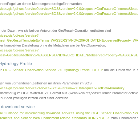
tionen/Pegel, an denen Messungen durchgeführt werden
rvices/gis/gdi-sos/service?service=SOS&version=2.0.0&request=GetFeatureOfInterest&featu
ervices/gis/gdi-sos/service?service=SOS&version=2.0.0&request=GetFeatureOfInterest&feat
 der Daten, wie sie bei der Antwort der GetResult-Operation enthalten sind
vices/gis/gdi-sos/service?
request=GetResultTemplate&offering=WASSERSTAND%20ROHDATEN&observedPropert
ner kompakten Darstellung ohne die Metadaten wie bei GetObservation.
vices/gis/gdi-sos/service?
equest=GetResult&offering=WASSERSTAND%20ROHDATEN&observedProperty=WASSERST
ydrology Profile
er
OGC Sensor Observation Service 2.0 Hydrology Profile 1.0.0
↗
um die Daten wie in dem
agen von vorhandenen Zeitreihen mit ihren Parametern im SOS.
rvices/gis/gdi-sos/service?service=SOS&version=2.0.0&request=GetDataAvailability
tandardmäßig im OGC WaterML 2.0 Format aus (wenn kein
responseFormat
-Parameter definier
 nur den jeweiligen letzten Wert einer Zeitreihe.
 download service
al Guidance for implementing download services using the OGC Sensor Observation Se
surements and Sensor Web Enablement-related standards in INSPIRE
↗
zum Enkodieren v