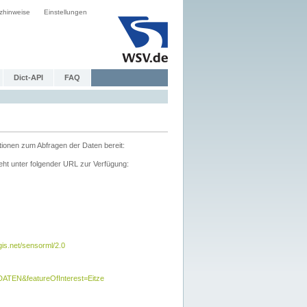
zhinweise
Einstellungen
Dict-API
FAQ
tionen zum Abfragen der Daten bereit:
ht unter folgender URL zur Verfügung:
s.net/sensorml/2.0
TEN&featureOfInterest=Eitze