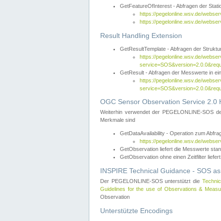
GetFeatureOfInterest - Abfragen der Sta
https://pegelonline.wsv.de/webse
https://pegelonline.wsv.de/webs
Result Handling Extension
GetResultTemplate - Abfragen der Struktur
https://pegelonline.wsv.de/webser
service=SOS&version=2.0.0&
GetResult - Abfragen der Messwerte in ei
https://pegelonline.wsv.de/webser
service=SOS&version=2.0.0&r
OGC Sensor Observation Service 2.0 H
Weiterhin verwendet der PEGELONLINE-SOS d
Merkmale sind
GetDataAvailability - Operation zum Abfr
https://pegelonline.wsv.de/webse
GetObservation liefert die Messwerte s
GetObservation ohne einen Zeitfilter liefert
INSPIRE Technical Guidance - SOS as
Der PEGELONLINE-SOS unterstützt die
Technic
Guidelines for the use of Observations & Mea
Observation
Unterstützte Encodings