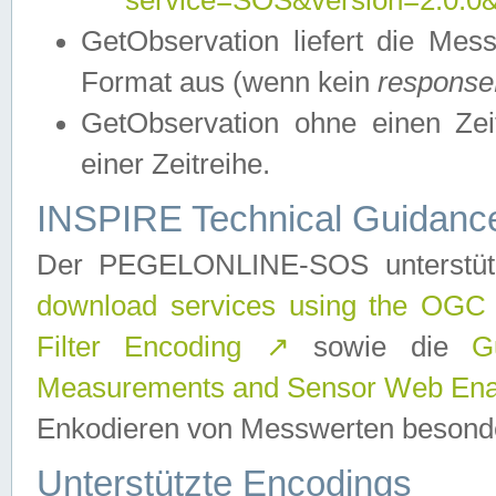
service=SOS&version=2.0.0&r
GetObservation liefert die M
Format aus (wenn kein
response
GetObservation ohne einen Zeitf
einer Zeitreihe.
INSPIRE Technical Guidance
Der PEGELONLINE-SOS unterstüt
download services using the OGC
Filter Encoding
↗
sowie die
G
Measurements and Sensor Web Enab
Enkodieren von Messwerten besonde
Unterstützte Encodings