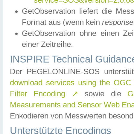
service=SOS&version=2.0.0&r
GetObservation liefert die M
Format aus (wenn kein
response
GetObservation ohne einen Zeitf
einer Zeitreihe.
INSPIRE Technical Guidance
Der PEGELONLINE-SOS unterstüt
download services using the OGC
Filter Encoding
↗
sowie die
G
Measurements and Sensor Web Enab
Enkodieren von Messwerten besonde
Unterstützte Encodings