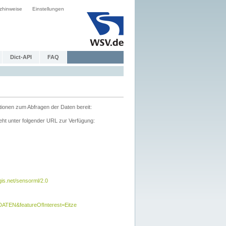
zhinweise
Einstellungen
Dict-API
FAQ
tionen zum Abfragen der Daten bereit:
ht unter folgender URL zur Verfügung:
s.net/sensorml/2.0
TEN&featureOfInterest=Eitze