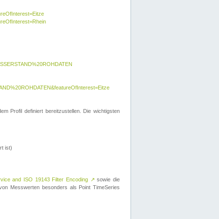
reOfInterest=Eitze
ureOfInterest=Rhein
y=WASSERSTAND%20ROHDATEN
AND%20ROHDATEN&featureOfInterest=Eitze
 Profil definiert bereitzustellen. Die wichtigsten
t ist)
rvice and ISO 19143 Filter Encoding
↗
sowie die
on Messwerten besonders als Point TimeSeries