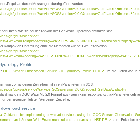
tionen/Pegel, an denen Messungen durchgeführt werden
rvices/gis/gdi-sos/service?service=SOS&version=2.0.0&request=GetFeatureOfInterest&featu
ervices/gis/gdi-sos/service?service=SOS&version=2.0.0&request=GetFeatureOfInterest&feat
 der Daten, wie sie bei der Antwort der GetResult-Operation enthalten sind
vices/gis/gdi-sos/service?
request=GetResultTemplate&offering=WASSERSTAND%20ROHDATEN&observedPropert
ner kompakten Darstellung ohne die Metadaten wie bei GetObservation.
vices/gis/gdi-sos/service?
equest=GetResult&offering=WASSERSTAND%20ROHDATEN&observedProperty=WASSERST
ydrology Profile
er
OGC Sensor Observation Service 2.0 Hydrology Profile 1.0.0
↗
um die Daten wie in dem
agen von vorhandenen Zeitreihen mit ihren Parametern im SOS.
rvices/gis/gdi-sos/service?service=SOS&version=2.0.0&request=GetDataAvailability
tandardmäßig im OGC WaterML 2.0 Format aus (wenn kein
responseFormat
-Parameter definier
 nur den jeweiligen letzten Wert einer Zeitreihe.
 download service
al Guidance for implementing download services using the OGC Sensor Observation Se
surements and Sensor Web Enablement-related standards in INSPIRE
↗
zum Enkodieren v