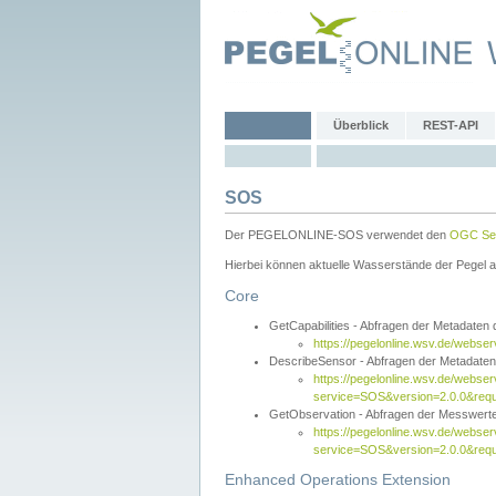
Überblick
REST-API
SOS
Der PEGELONLINE-SOS verwendet den
OGC Sen
Hierbei können aktuelle Wasserstände der Pegel a
Core
GetCapabilities - Abfragen der Metadaten
https://pegelonline.wsv.de/webse
DescribeSensor - Abfragen der Metadate
https://pegelonline.wsv.de/webser
service=SOS&version=2.0.0&requ
GetObservation - Abfragen der Messwert
https://pegelonline.wsv.de/webser
service=SOS&version=2.0.0&re
Enhanced Operations Extension