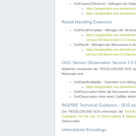
GetFeatureOfInterest - Abfragen der Sta
https://pegelonline.wsv.de/webse
https://pegelonline.wsv.de/webs
Result Handling Extension
GetResultTemplate - Abfragen der Struktur
https://pegelonline.wsv.de/webser
service=SOS&version=2.0.0&
GetResult - Abfragen der Messwerte in ei
https://pegelonline.wsv.de/webser
service=SOS&version=2.0.0&r
OGC Sensor Observation Service 2.0 H
Weiterhin verwendet der PEGELONLINE-SOS d
Merkmale sind
GetDataAvailability - Operation zum Abfr
https://pegelonline.wsv.de/webse
GetObservation liefert die Messwerte s
GetObservation ohne einen Zeitfilter liefert
INSPIRE Technical Guidance - SOS as
Der PEGELONLINE-SOS unterstützt die
Technic
Guidelines for the use of Observations & Mea
Observation
Unterstützte Encodings