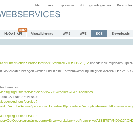
Hilfe
Links
Impressum
Nutzungsbedingungen
Datenschut
HyDAS-API
Visualisierung
WMS
WFS
SOS
Downloads
sor Observation Service Interface Standard 2.0 (SOS 2.0)
↗
und stellt die folgenden Opera
ls Vektordaten bezogen werden und in eine Kartenanwendung integriert werden. Der WFS ste
 des Dienstes
rvices/gis/gdi-sos/service?service=SOS&request=GetCapabilities
n eines Sensors/Prozesses
vices/gis/gdi-sos/service?
est=DescribeSensor&procedure=Einzelwert&procedureDescriptionFormat=http://www.opengi
e
vices/gis/gdi-sos/service?
quest=GetObservation&procedure=Einzelwert&observedProperty=WASSERSTAND%20ROHDA