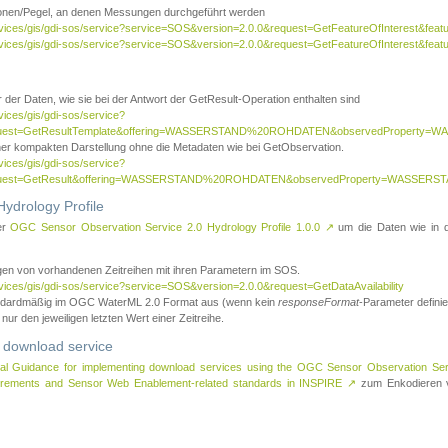
tionen/Pegel, an denen Messungen durchgeführt werden
rvices/gis/gdi-sos/service?service=SOS&version=2.0.0&request=GetFeatureOfInterest&featu
ervices/gis/gdi-sos/service?service=SOS&version=2.0.0&request=GetFeatureOfInterest&feat
 der Daten, wie sie bei der Antwort der GetResult-Operation enthalten sind
vices/gis/gdi-sos/service?
request=GetResultTemplate&offering=WASSERSTAND%20ROHDATEN&observedPropert
ner kompakten Darstellung ohne die Metadaten wie bei GetObservation.
vices/gis/gdi-sos/service?
equest=GetResult&offering=WASSERSTAND%20ROHDATEN&observedProperty=WASSERST
ydrology Profile
er
OGC Sensor Observation Service 2.0 Hydrology Profile 1.0.0
↗
um die Daten wie in dem
agen von vorhandenen Zeitreihen mit ihren Parametern im SOS.
rvices/gis/gdi-sos/service?service=SOS&version=2.0.0&request=GetDataAvailability
tandardmäßig im OGC WaterML 2.0 Format aus (wenn kein
responseFormat
-Parameter definier
 nur den jeweiligen letzten Wert einer Zeitreihe.
 download service
al Guidance for implementing download services using the OGC Sensor Observation Se
surements and Sensor Web Enablement-related standards in INSPIRE
↗
zum Enkodieren v