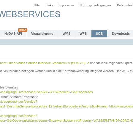
Hilfe
Links
Impressum
Nutzungsbedingungen
Datenschut
HyDAS-API
Visualisierung
WMS
WFS
SOS
Downloads
sor Observation Service Interface Standard 2.0 (SOS 2.0)
↗
und stellt die folgenden Opera
ls Vektordaten bezogen werden und in eine Kartenanwendung integriert werden. Der WFS ste
 des Dienstes
rvices/gis/gdi-sos/service?service=SOS&request=GetCapabilities
n eines Sensors/Prozesses
vices/gis/gdi-sos/service?
est=DescribeSensor&procedure=Einzelwert&procedureDescriptionFormat=http://www.opengi
e
vices/gis/gdi-sos/service?
quest=GetObservation&procedure=Einzelwert&observedProperty=WASSERSTAND%20ROHDA