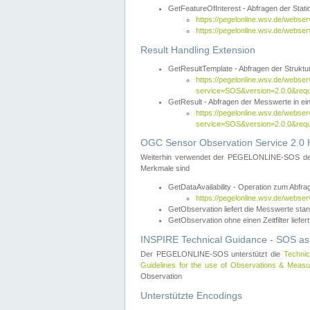
GetFeatureOfInterest - Abfragen der Sta
https://pegelonline.wsv.de/webse
https://pegelonline.wsv.de/webs
Result Handling Extension
GetResultTemplate - Abfragen der Struktur
https://pegelonline.wsv.de/webser
service=SOS&version=2.0.0&
GetResult - Abfragen der Messwerte in ei
https://pegelonline.wsv.de/webser
service=SOS&version=2.0.0&r
OGC Sensor Observation Service 2.0 H
Weiterhin verwendet der PEGELONLINE-SOS d
Merkmale sind
GetDataAvailability - Operation zum Abfr
https://pegelonline.wsv.de/webse
GetObservation liefert die Messwerte s
GetObservation ohne einen Zeitfilter liefert
INSPIRE Technical Guidance - SOS as
Der PEGELONLINE-SOS unterstützt die
Technic
Guidelines for the use of Observations & Mea
Observation
Unterstützte Encodings