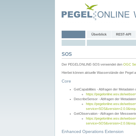
Überblick
REST-API
SOS
Der PEGELONLINE-SOS verwendet den
OGC Sen
Hierbei können aktuelle Wasserstände der Pegel a
Core
GetCapabilities - Abfragen der Metadaten
https://pegelonline.wsv.de/webse
DescribeSensor - Abfragen der Metadate
https://pegelonline.wsv.de/webser
service=SOS&version=2.0.0&requ
GetObservation - Abfragen der Messwert
https://pegelonline.wsv.de/webser
service=SOS&version=2.0.0&re
Enhanced Operations Extension