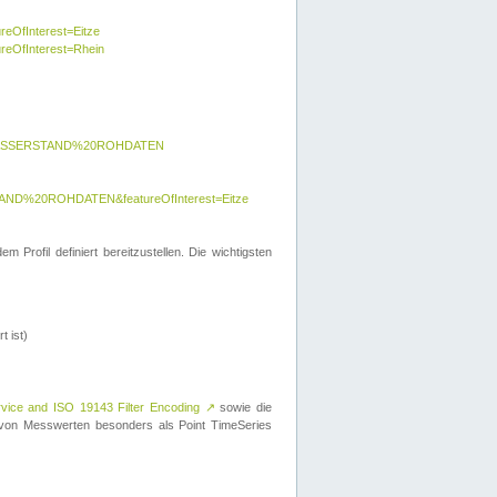
reOfInterest=Eitze
ureOfInterest=Rhein
y=WASSERSTAND%20ROHDATEN
AND%20ROHDATEN&featureOfInterest=Eitze
 Profil definiert bereitzustellen. Die wichtigsten
t ist)
rvice and ISO 19143 Filter Encoding
↗
sowie die
on Messwerten besonders als Point TimeSeries