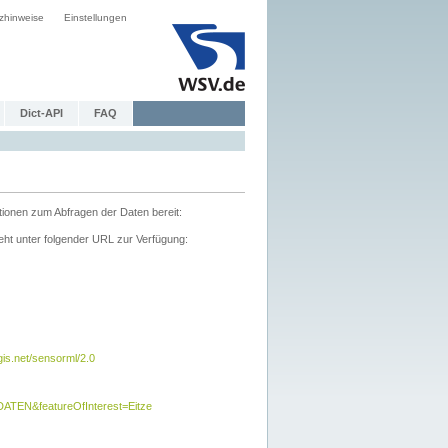
zhinweise
Einstellungen
Dict-API
FAQ
tionen zum Abfragen der Daten bereit:
ht unter folgender URL zur Verfügung:
s.net/sensorml/2.0
TEN&featureOfInterest=Eitze