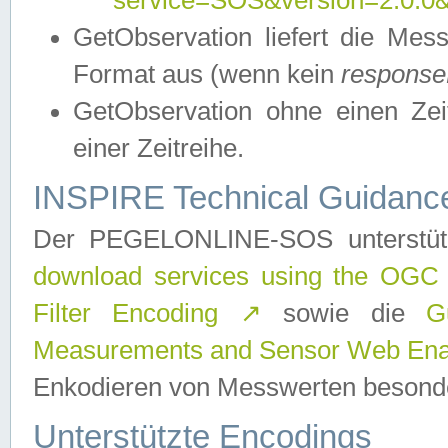
service=SOS&version=2.0.0&r
GetObservation liefert die M
Format aus (wenn kein
response
GetObservation ohne einen Zeitf
einer Zeitreihe.
INSPIRE Technical Guidance
Der PEGELONLINE-SOS unterstüt
download services using the OGC
Filter Encoding
↗
sowie die
G
Measurements and Sensor Web Enab
Enkodieren von Messwerten besonde
Unterstützte Encodings