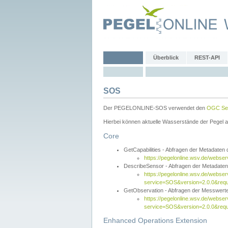
Überblick
REST-API
SOS
Der PEGELONLINE-SOS verwendet den
OGC Sen
Hierbei können aktuelle Wasserstände der Pegel a
Core
GetCapabilities - Abfragen der Metadaten
https://pegelonline.wsv.de/webse
DescribeSensor - Abfragen der Metadate
https://pegelonline.wsv.de/webser
service=SOS&version=2.0.0&requ
GetObservation - Abfragen der Messwert
https://pegelonline.wsv.de/webser
service=SOS&version=2.0.0&re
Enhanced Operations Extension