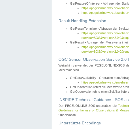
GetFeatureOfInterest - Abfragen der Sta
https://pegelonline.wsv.de/webse
https://pegelonline.wsv.de/webs
Result Handling Extension
GetResultTemplate - Abfragen der Struktur
https://pegelonline.wsv.de/webser
service=SOS&version=2.0.0&
GetResult - Abfragen der Messwerte in ei
https://pegelonline.wsv.de/webser
service=SOS&version=2.0.0&r
OGC Sensor Observation Service 2.0 H
Weiterhin verwendet der PEGELONLINE-SOS d
Merkmale sind
GetDataAvailability - Operation zum Abfr
https://pegelonline.wsv.de/webse
GetObservation liefert die Messwerte s
GetObservation ohne einen Zeitfilter liefert
INSPIRE Technical Guidance - SOS as
Der PEGELONLINE-SOS unterstützt die
Technic
Guidelines for the use of Observations & Mea
Observation
Unterstützte Encodings