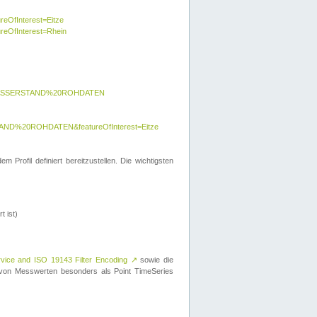
reOfInterest=Eitze
ureOfInterest=Rhein
y=WASSERSTAND%20ROHDATEN
AND%20ROHDATEN&featureOfInterest=Eitze
 Profil definiert bereitzustellen. Die wichtigsten
t ist)
rvice and ISO 19143 Filter Encoding
↗
sowie die
on Messwerten besonders als Point TimeSeries