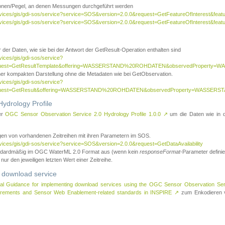
tionen/Pegel, an denen Messungen durchgeführt werden
rvices/gis/gdi-sos/service?service=SOS&version=2.0.0&request=GetFeatureOfInterest&featu
ervices/gis/gdi-sos/service?service=SOS&version=2.0.0&request=GetFeatureOfInterest&feat
 der Daten, wie sie bei der Antwort der GetResult-Operation enthalten sind
vices/gis/gdi-sos/service?
request=GetResultTemplate&offering=WASSERSTAND%20ROHDATEN&observedPropert
ner kompakten Darstellung ohne die Metadaten wie bei GetObservation.
vices/gis/gdi-sos/service?
equest=GetResult&offering=WASSERSTAND%20ROHDATEN&observedProperty=WASSERST
ydrology Profile
er
OGC Sensor Observation Service 2.0 Hydrology Profile 1.0.0
↗
um die Daten wie in dem
agen von vorhandenen Zeitreihen mit ihren Parametern im SOS.
rvices/gis/gdi-sos/service?service=SOS&version=2.0.0&request=GetDataAvailability
tandardmäßig im OGC WaterML 2.0 Format aus (wenn kein
responseFormat
-Parameter definier
 nur den jeweiligen letzten Wert einer Zeitreihe.
 download service
al Guidance for implementing download services using the OGC Sensor Observation Se
surements and Sensor Web Enablement-related standards in INSPIRE
↗
zum Enkodieren v