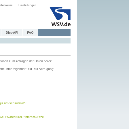
zhinweise
Einstellungen
Dict-API
FAQ
tionen zum Abfragen der Daten bereit:
ht unter folgender URL zur Verfügung:
s.net/sensorml/2.0
TEN&featureOfInterest=Eitze