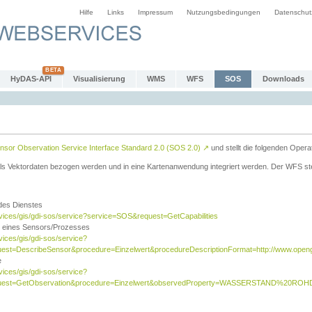
Hilfe
Links
Impressum
Nutzungsbedingungen
Datenschut
HyDAS-API
Visualisierung
WMS
WFS
SOS
Downloads
sor Observation Service Interface Standard 2.0 (SOS 2.0)
↗
und stellt die folgenden Opera
ls Vektordaten bezogen werden und in eine Kartenanwendung integriert werden. Der WFS ste
 des Dienstes
rvices/gis/gdi-sos/service?service=SOS&request=GetCapabilities
n eines Sensors/Prozesses
vices/gis/gdi-sos/service?
est=DescribeSensor&procedure=Einzelwert&procedureDescriptionFormat=http://www.opengi
e
vices/gis/gdi-sos/service?
quest=GetObservation&procedure=Einzelwert&observedProperty=WASSERSTAND%20ROHDA