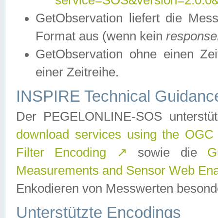
service=SOS&version=2.0.0&r
GetObservation liefert die M
Format aus (wenn kein
response
GetObservation ohne einen Zeitf
einer Zeitreihe.
INSPIRE Technical Guidance
Der PEGELONLINE-SOS unterstüt
download services using the OGC
Filter Encoding
↗
sowie die
G
Measurements and Sensor Web Enab
Enkodieren von Messwerten besonde
Unterstützte Encodings