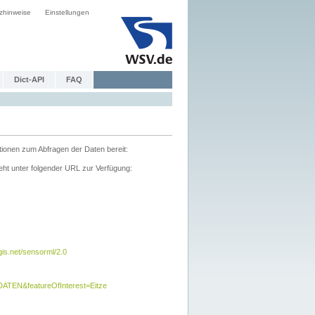
zhinweise
Einstellungen
Dict-API
FAQ
tionen zum Abfragen der Daten bereit:
ht unter folgender URL zur Verfügung:
s.net/sensorml/2.0
TEN&featureOfInterest=Eitze