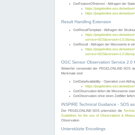
GetFeatureOfInterest - Abfragen der Sta
https://pegelonline.wsv.de/webse
https://pegelonline.wsv.de/webs
Result Handling Extension
GetResultTemplate - Abfragen der Struktur
https://pegelonline.wsv.de/webser
service=SOS&version=2.0.0&
GetResult - Abfragen der Messwerte in ei
https://pegelonline.wsv.de/webser
service=SOS&version=2.0.0&r
OGC Sensor Observation Service 2.0 H
Weiterhin verwendet der PEGELONLINE-SOS d
Merkmale sind
GetDataAvailability - Operation zum Abfr
https://pegelonline.wsv.de/webse
GetObservation liefert die Messwerte s
GetObservation ohne einen Zeitfilter liefert
INSPIRE Technical Guidance - SOS as
Der PEGELONLINE-SOS unterstützt die
Technic
Guidelines for the use of Observations & Mea
Observation
Unterstützte Encodings