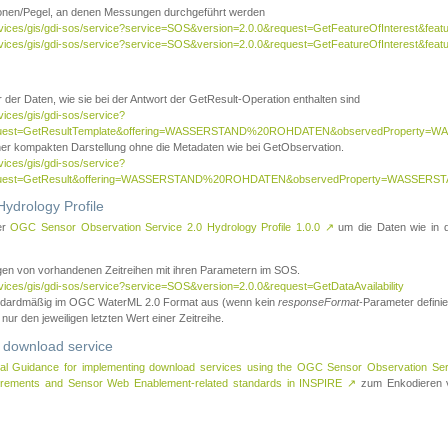
tionen/Pegel, an denen Messungen durchgeführt werden
rvices/gis/gdi-sos/service?service=SOS&version=2.0.0&request=GetFeatureOfInterest&featu
ervices/gis/gdi-sos/service?service=SOS&version=2.0.0&request=GetFeatureOfInterest&feat
 der Daten, wie sie bei der Antwort der GetResult-Operation enthalten sind
vices/gis/gdi-sos/service?
request=GetResultTemplate&offering=WASSERSTAND%20ROHDATEN&observedPropert
ner kompakten Darstellung ohne die Metadaten wie bei GetObservation.
vices/gis/gdi-sos/service?
equest=GetResult&offering=WASSERSTAND%20ROHDATEN&observedProperty=WASSERST
ydrology Profile
er
OGC Sensor Observation Service 2.0 Hydrology Profile 1.0.0
↗
um die Daten wie in dem
agen von vorhandenen Zeitreihen mit ihren Parametern im SOS.
rvices/gis/gdi-sos/service?service=SOS&version=2.0.0&request=GetDataAvailability
tandardmäßig im OGC WaterML 2.0 Format aus (wenn kein
responseFormat
-Parameter definier
 nur den jeweiligen letzten Wert einer Zeitreihe.
 download service
al Guidance for implementing download services using the OGC Sensor Observation Se
surements and Sensor Web Enablement-related standards in INSPIRE
↗
zum Enkodieren v