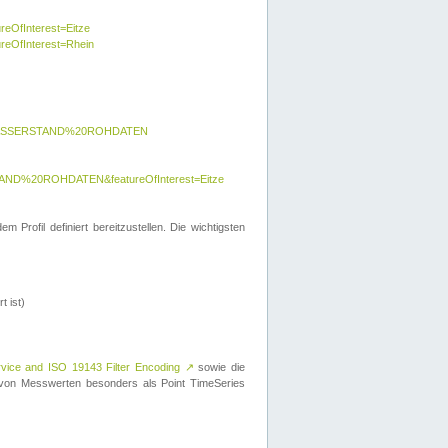
reOfInterest=Eitze
ureOfInterest=Rhein
y=WASSERSTAND%20ROHDATEN
AND%20ROHDATEN&featureOfInterest=Eitze
 Profil definiert bereitzustellen. Die wichtigsten
t ist)
rvice and ISO 19143 Filter Encoding
↗
sowie die
on Messwerten besonders als Point TimeSeries