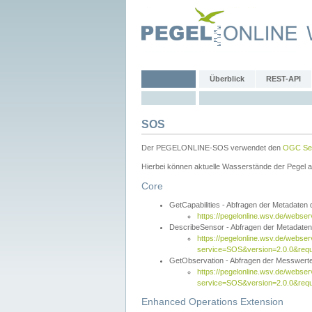
Überblick
REST-API
SOS
Der PEGELONLINE-SOS verwendet den
OGC Sen
Hierbei können aktuelle Wasserstände der Pegel a
Core
GetCapabilities - Abfragen der Metadaten
https://pegelonline.wsv.de/webse
DescribeSensor - Abfragen der Metadate
https://pegelonline.wsv.de/webser
service=SOS&version=2.0.0&requ
GetObservation - Abfragen der Messwert
https://pegelonline.wsv.de/webser
service=SOS&version=2.0.0&re
Enhanced Operations Extension