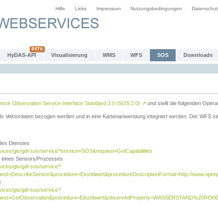
Hilfe
Links
Impressum
Nutzungsbedingungen
Datenschut
HyDAS-API
Visualisierung
WMS
WFS
SOS
Downloads
sor Observation Service Interface Standard 2.0 (SOS 2.0)
↗
und stellt die folgenden Opera
ls Vektordaten bezogen werden und in eine Kartenanwendung integriert werden. Der WFS ste
 des Dienstes
rvices/gis/gdi-sos/service?service=SOS&request=GetCapabilities
n eines Sensors/Prozesses
vices/gis/gdi-sos/service?
est=DescribeSensor&procedure=Einzelwert&procedureDescriptionFormat=http://www.opengi
e
vices/gis/gdi-sos/service?
quest=GetObservation&procedure=Einzelwert&observedProperty=WASSERSTAND%20ROHDA