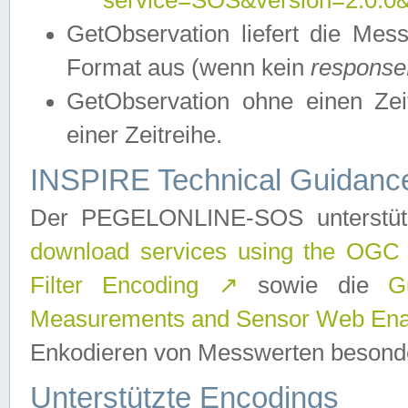
service=SOS&version=2.0.0&r
GetObservation liefert die M
Format aus (wenn kein
response
GetObservation ohne einen Zeitf
einer Zeitreihe.
INSPIRE Technical Guidance
Der PEGELONLINE-SOS unterstüt
download services using the OGC
Filter Encoding
↗
sowie die
G
Measurements and Sensor Web Enab
Enkodieren von Messwerten besonde
Unterstützte Encodings