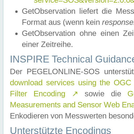
service=SOS&version=2.0.0&r
GetObservation liefert die M
Format aus (wenn kein
response
GetObservation ohne einen Zeitf
einer Zeitreihe.
INSPIRE Technical Guidance
Der PEGELONLINE-SOS unterstüt
download services using the OGC
Filter Encoding
↗
sowie die
G
Measurements and Sensor Web Enab
Enkodieren von Messwerten besonde
Unterstützte Encodings