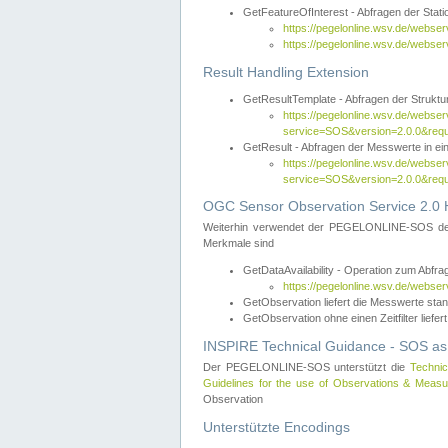
GetFeatureOfInterest - Abfragen der Sta
https://pegelonline.wsv.de/webse
https://pegelonline.wsv.de/webs
Result Handling Extension
GetResultTemplate - Abfragen der Struktur
https://pegelonline.wsv.de/webser
service=SOS&version=2.0.0&
GetResult - Abfragen der Messwerte in ei
https://pegelonline.wsv.de/webser
service=SOS&version=2.0.0&r
OGC Sensor Observation Service 2.0 H
Weiterhin verwendet der PEGELONLINE-SOS d
Merkmale sind
GetDataAvailability - Operation zum Abfr
https://pegelonline.wsv.de/webse
GetObservation liefert die Messwerte s
GetObservation ohne einen Zeitfilter liefert
INSPIRE Technical Guidance - SOS as
Der PEGELONLINE-SOS unterstützt die
Technic
Guidelines for the use of Observations & Mea
Observation
Unterstützte Encodings