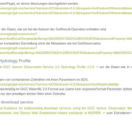
tionen/Pegel, an denen Messungen durchgeführt werden
rvices/gis/gdi-sos/service?service=SOS&version=2.0.0&request=GetFeatureOfInterest&featu
ervices/gis/gdi-sos/service?service=SOS&version=2.0.0&request=GetFeatureOfInterest&feat
 der Daten, wie sie bei der Antwort der GetResult-Operation enthalten sind
vices/gis/gdi-sos/service?
request=GetResultTemplate&offering=WASSERSTAND%20ROHDATEN&observedPropert
ner kompakten Darstellung ohne die Metadaten wie bei GetObservation.
vices/gis/gdi-sos/service?
equest=GetResult&offering=WASSERSTAND%20ROHDATEN&observedProperty=WASSERST
ydrology Profile
er
OGC Sensor Observation Service 2.0 Hydrology Profile 1.0.0
↗
um die Daten wie in dem
agen von vorhandenen Zeitreihen mit ihren Parametern im SOS.
rvices/gis/gdi-sos/service?service=SOS&version=2.0.0&request=GetDataAvailability
tandardmäßig im OGC WaterML 2.0 Format aus (wenn kein
responseFormat
-Parameter definier
 nur den jeweiligen letzten Wert einer Zeitreihe.
 download service
al Guidance for implementing download services using the OGC Sensor Observation Se
surements and Sensor Web Enablement-related standards in INSPIRE
↗
zum Enkodieren v