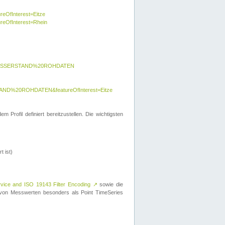
reOfInterest=Eitze
ureOfInterest=Rhein
y=WASSERSTAND%20ROHDATEN
AND%20ROHDATEN&featureOfInterest=Eitze
 Profil definiert bereitzustellen. Die wichtigsten
t ist)
rvice and ISO 19143 Filter Encoding
↗
sowie die
on Messwerten besonders als Point TimeSeries