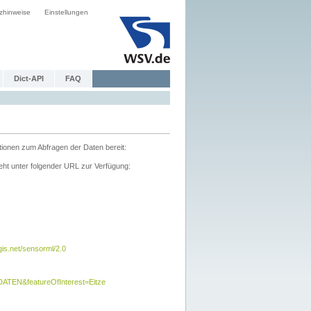
zhinweise
Einstellungen
Dict-API
FAQ
tionen zum Abfragen der Daten bereit:
ht unter folgender URL zur Verfügung:
s.net/sensorml/2.0
TEN&featureOfInterest=Eitze