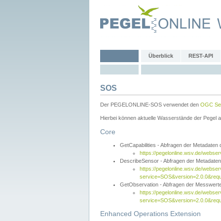
Überblick
REST-API
SOS
Der PEGELONLINE-SOS verwendet den
OGC Sen
Hierbei können aktuelle Wasserstände der Pegel a
Core
GetCapabilities - Abfragen der Metadaten
https://pegelonline.wsv.de/webse
DescribeSensor - Abfragen der Metadate
https://pegelonline.wsv.de/webser
service=SOS&version=2.0.0&requ
GetObservation - Abfragen der Messwert
https://pegelonline.wsv.de/webser
service=SOS&version=2.0.0&re
Enhanced Operations Extension