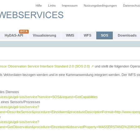
Hilfe
Links
Impressum
Nutzungsbedingungen
Datenschut
HyDAS-API
Visualisierung
WMS
WFS
SOS
Downloads
sor Observation Service Interface Standard 2.0 (SOS 2.0)
↗
und stellt die folgenden Opera
ls Vektordaten bezogen werden und in eine Kartenanwendung integriert werden. Der WFS ste
 des Dienstes
rvices/gis/gdi-sos/service?service=SOS&request=GetCapabilities
n eines Sensors/Prozesses
vices/gis/gdi-sos/service?
est=DescribeSensor&procedure=Einzelwert&procedureDescriptionFormat=http://www.opengi
e
vices/gis/gdi-sos/service?
quest=GetObservation&procedure=Einzelwert&observedProperty=WASSERSTAND%20ROHDA