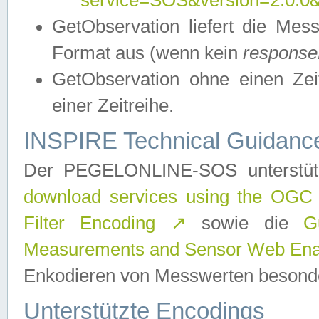
service=SOS&version=2.0.0&r
GetObservation liefert die M
Format aus (wenn kein
response
GetObservation ohne einen Zeitf
einer Zeitreihe.
INSPIRE Technical Guidance
Der PEGELONLINE-SOS unterstüt
download services using the OGC
Filter Encoding
↗
sowie die
G
Measurements and Sensor Web Enab
Enkodieren von Messwerten besonde
Unterstützte Encodings