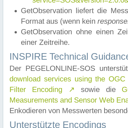
service=SOS&version=2.0.0&r
GetObservation liefert die M
Format aus (wenn kein
response
GetObservation ohne einen Zeitf
einer Zeitreihe.
INSPIRE Technical Guidance
Der PEGELONLINE-SOS unterstüt
download services using the OGC
Filter Encoding
↗
sowie die
G
Measurements and Sensor Web Enab
Enkodieren von Messwerten besonde
Unterstützte Encodings