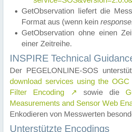
service=SOS&version=2.0.0&r
GetObservation liefert die M
Format aus (wenn kein
response
GetObservation ohne einen Zeitf
einer Zeitreihe.
INSPIRE Technical Guidance
Der PEGELONLINE-SOS unterstüt
download services using the OGC
Filter Encoding
↗
sowie die
G
Measurements and Sensor Web Enab
Enkodieren von Messwerten besonde
Unterstützte Encodings