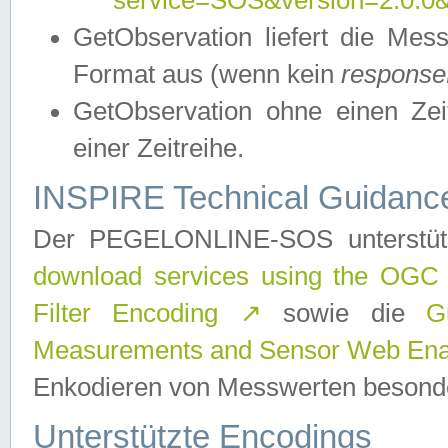
service=SOS&version=2.0.0&r
GetObservation liefert die M
Format aus (wenn kein
response
GetObservation ohne einen Zeitf
einer Zeitreihe.
INSPIRE Technical Guidance
Der PEGELONLINE-SOS unterstüt
download services using the OGC
Filter Encoding
↗
sowie die
G
Measurements and Sensor Web Enab
Enkodieren von Messwerten besonde
Unterstützte Encodings