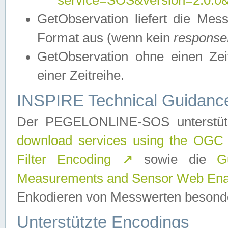
service=SOS&version=2.0.0&r
GetObservation liefert die M
Format aus (wenn kein
response
GetObservation ohne einen Zeitf
einer Zeitreihe.
INSPIRE Technical Guidance
Der PEGELONLINE-SOS unterstüt
download services using the OGC
Filter Encoding
↗
sowie die
G
Measurements and Sensor Web Enab
Enkodieren von Messwerten besonde
Unterstützte Encodings