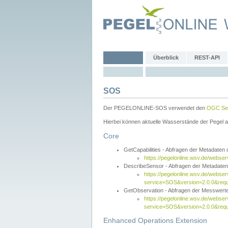
Überblick
REST-API
SOS
Der PEGELONLINE-SOS verwendet den
OGC Sen
Hierbei können aktuelle Wasserstände der Pegel a
Core
GetCapabilities - Abfragen der Metadaten
https://pegelonline.wsv.de/webse
DescribeSensor - Abfragen der Metadate
https://pegelonline.wsv.de/webser
service=SOS&version=2.0.0&requ
GetObservation - Abfragen der Messwert
https://pegelonline.wsv.de/webser
service=SOS&version=2.0.0&re
Enhanced Operations Extension