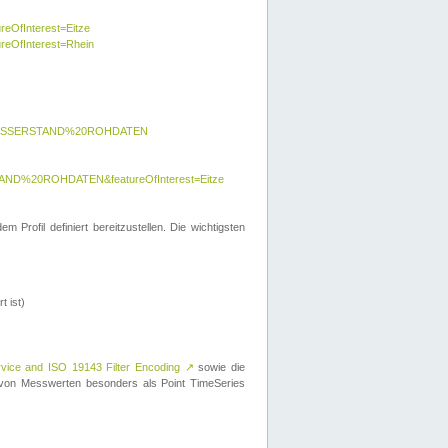
reOfInterest=Eitze
ureOfInterest=Rhein
y=WASSERSTAND%20ROHDATEN
AND%20ROHDATEN&featureOfInterest=Eitze
 Profil definiert bereitzustellen. Die wichtigsten
t ist)
rvice and ISO 19143 Filter Encoding
↗
sowie die
on Messwerten besonders als Point TimeSeries