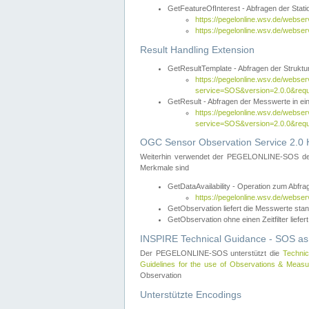
GetFeatureOfInterest - Abfragen der Sta
https://pegelonline.wsv.de/webse
https://pegelonline.wsv.de/webs
Result Handling Extension
GetResultTemplate - Abfragen der Struktur
https://pegelonline.wsv.de/webser
service=SOS&version=2.0.0&
GetResult - Abfragen der Messwerte in ei
https://pegelonline.wsv.de/webser
service=SOS&version=2.0.0&r
OGC Sensor Observation Service 2.0 H
Weiterhin verwendet der PEGELONLINE-SOS d
Merkmale sind
GetDataAvailability - Operation zum Abfr
https://pegelonline.wsv.de/webse
GetObservation liefert die Messwerte s
GetObservation ohne einen Zeitfilter liefert
INSPIRE Technical Guidance - SOS as
Der PEGELONLINE-SOS unterstützt die
Technic
Guidelines for the use of Observations & Mea
Observation
Unterstützte Encodings