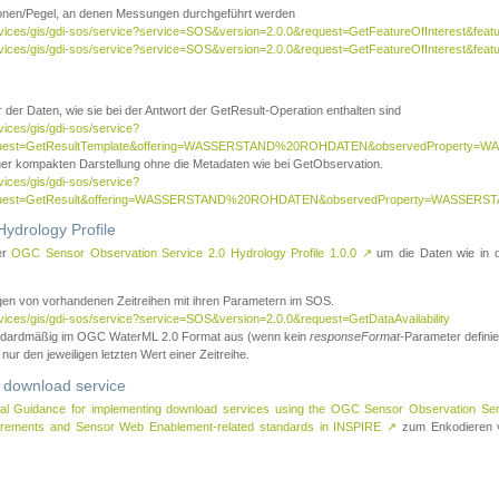
tionen/Pegel, an denen Messungen durchgeführt werden
rvices/gis/gdi-sos/service?service=SOS&version=2.0.0&request=GetFeatureOfInterest&featu
ervices/gis/gdi-sos/service?service=SOS&version=2.0.0&request=GetFeatureOfInterest&feat
 der Daten, wie sie bei der Antwort der GetResult-Operation enthalten sind
vices/gis/gdi-sos/service?
request=GetResultTemplate&offering=WASSERSTAND%20ROHDATEN&observedPropert
ner kompakten Darstellung ohne die Metadaten wie bei GetObservation.
vices/gis/gdi-sos/service?
equest=GetResult&offering=WASSERSTAND%20ROHDATEN&observedProperty=WASSERST
ydrology Profile
er
OGC Sensor Observation Service 2.0 Hydrology Profile 1.0.0
↗
um die Daten wie in dem
agen von vorhandenen Zeitreihen mit ihren Parametern im SOS.
rvices/gis/gdi-sos/service?service=SOS&version=2.0.0&request=GetDataAvailability
tandardmäßig im OGC WaterML 2.0 Format aus (wenn kein
responseFormat
-Parameter definier
 nur den jeweiligen letzten Wert einer Zeitreihe.
 download service
al Guidance for implementing download services using the OGC Sensor Observation Se
surements and Sensor Web Enablement-related standards in INSPIRE
↗
zum Enkodieren v