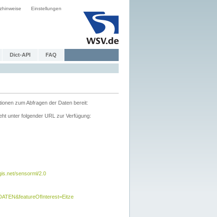
zhinweise
Einstellungen
Dict-API
FAQ
tionen zum Abfragen der Daten bereit:
ht unter folgender URL zur Verfügung:
s.net/sensorml/2.0
TEN&featureOfInterest=Eitze