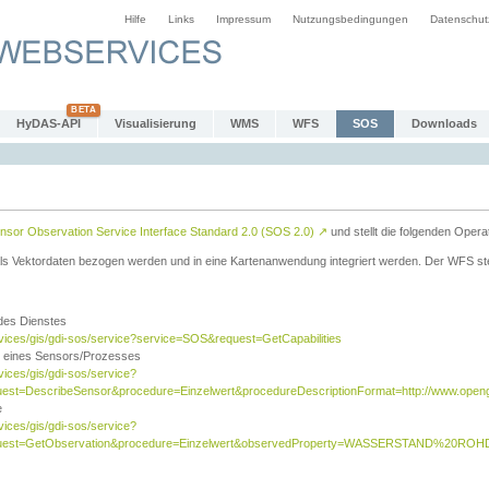
Hilfe
Links
Impressum
Nutzungsbedingungen
Datenschut
HyDAS-API
Visualisierung
WMS
WFS
SOS
Downloads
sor Observation Service Interface Standard 2.0 (SOS 2.0)
↗
und stellt die folgenden Opera
ls Vektordaten bezogen werden und in eine Kartenanwendung integriert werden. Der WFS ste
 des Dienstes
rvices/gis/gdi-sos/service?service=SOS&request=GetCapabilities
n eines Sensors/Prozesses
vices/gis/gdi-sos/service?
est=DescribeSensor&procedure=Einzelwert&procedureDescriptionFormat=http://www.opengi
e
vices/gis/gdi-sos/service?
quest=GetObservation&procedure=Einzelwert&observedProperty=WASSERSTAND%20ROHDA