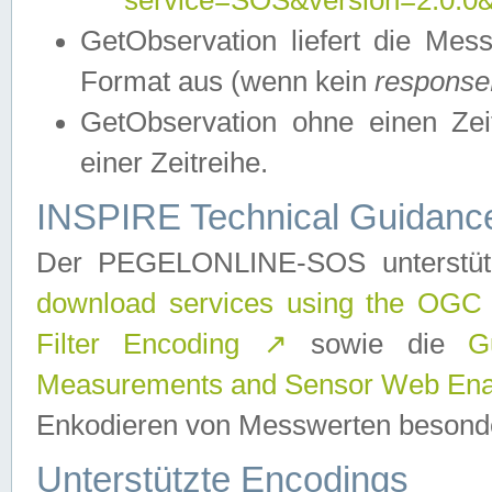
service=SOS&version=2.0.0&r
GetObservation liefert die M
Format aus (wenn kein
response
GetObservation ohne einen Zeitf
einer Zeitreihe.
INSPIRE Technical Guidance
Der PEGELONLINE-SOS unterstüt
download services using the OGC
Filter Encoding
↗
sowie die
G
Measurements and Sensor Web Enab
Enkodieren von Messwerten besonde
Unterstützte Encodings