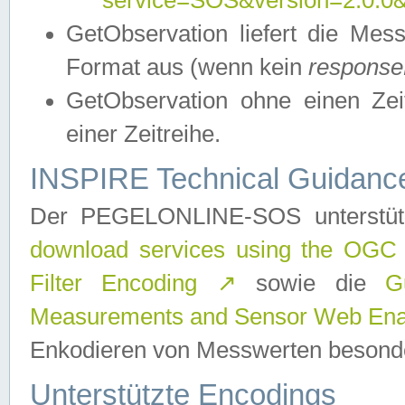
service=SOS&version=2.0.0&r
GetObservation liefert die M
Format aus (wenn kein
response
GetObservation ohne einen Zeitf
einer Zeitreihe.
INSPIRE Technical Guidance
Der PEGELONLINE-SOS unterstüt
download services using the OGC
Filter Encoding
↗
sowie die
G
Measurements and Sensor Web Enab
Enkodieren von Messwerten besonde
Unterstützte Encodings