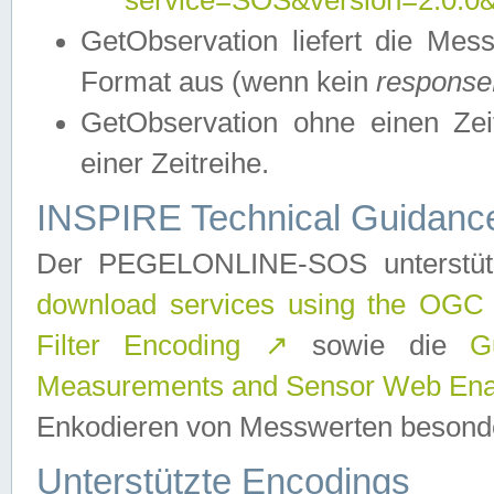
service=SOS&version=2.0.0&r
GetObservation liefert die M
Format aus (wenn kein
response
GetObservation ohne einen Zeitf
einer Zeitreihe.
INSPIRE Technical Guidance
Der PEGELONLINE-SOS unterstüt
download services using the OGC
Filter Encoding
↗
sowie die
G
Measurements and Sensor Web Enab
Enkodieren von Messwerten besonde
Unterstützte Encodings