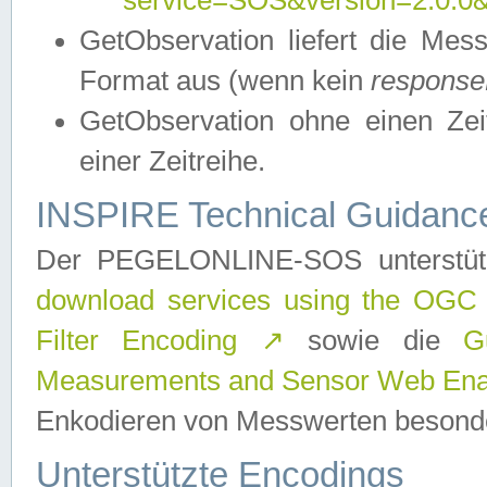
service=SOS&version=2.0.0&r
GetObservation liefert die M
Format aus (wenn kein
response
GetObservation ohne einen Zeitf
einer Zeitreihe.
INSPIRE Technical Guidance
Der PEGELONLINE-SOS unterstüt
download services using the OGC
Filter Encoding
↗
sowie die
G
Measurements and Sensor Web Enab
Enkodieren von Messwerten besonde
Unterstützte Encodings