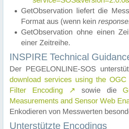
service=SOS&version=2.0.0&r
GetObservation liefert die M
Format aus (wenn kein
response
GetObservation ohne einen Zeitf
einer Zeitreihe.
INSPIRE Technical Guidance
Der PEGELONLINE-SOS unterstüt
download services using the OGC
Filter Encoding
↗
sowie die
G
Measurements and Sensor Web Enab
Enkodieren von Messwerten besonde
Unterstützte Encodings