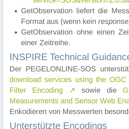
service=SOS&version=2.0.0&r
GetObservation liefert die M
Format aus (wenn kein
response
GetObservation ohne einen Zeitf
einer Zeitreihe.
INSPIRE Technical Guidance
Der PEGELONLINE-SOS unterstüt
download services using the OGC
Filter Encoding
↗
sowie die
G
Measurements and Sensor Web Enab
Enkodieren von Messwerten besonde
Unterstützte Encodings