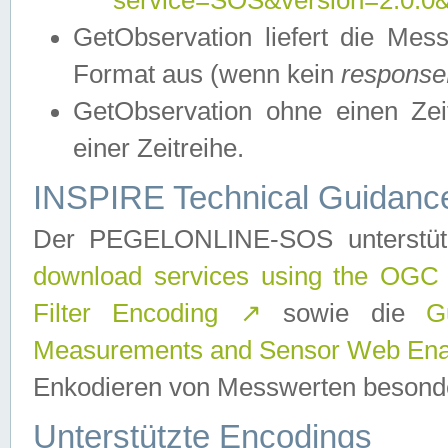
service=SOS&version=2.0.0&r
GetObservation liefert die M
Format aus (wenn kein
response
GetObservation ohne einen Zeitf
einer Zeitreihe.
INSPIRE Technical Guidance
Der PEGELONLINE-SOS unterstüt
download services using the OGC
Filter Encoding
↗
sowie die
G
Measurements and Sensor Web Enab
Enkodieren von Messwerten besonde
Unterstützte Encodings