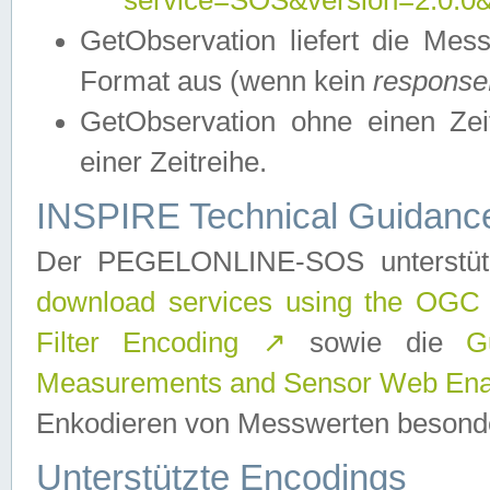
service=SOS&version=2.0.0&r
GetObservation liefert die M
Format aus (wenn kein
response
GetObservation ohne einen Zeitf
einer Zeitreihe.
INSPIRE Technical Guidance
Der PEGELONLINE-SOS unterstüt
download services using the OGC
Filter Encoding
↗
sowie die
G
Measurements and Sensor Web Enab
Enkodieren von Messwerten besonde
Unterstützte Encodings