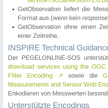
service=SOS&version=2.0.0&r
GetObservation liefert die M
Format aus (wenn kein
response
GetObservation ohne einen Zeitf
einer Zeitreihe.
INSPIRE Technical Guidance
Der PEGELONLINE-SOS unterstüt
download services using the OGC
Filter Encoding
↗
sowie die
G
Measurements and Sensor Web Enab
Enkodieren von Messwerten besonde
Unterstützte Encodings