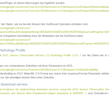
tionen/Pegel, an denen Messungen durchgeführt werden
rvices/gis/gdi-sos/service?service=SOS&version=2.0.0&request=GetFeatureOfInterest&featu
ervices/gis/gdi-sos/service?service=SOS&version=2.0.0&request=GetFeatureOfInterest&feat
 der Daten, wie sie bei der Antwort der GetResult-Operation enthalten sind
vices/gis/gdi-sos/service?
request=GetResultTemplate&offering=WASSERSTAND%20ROHDATEN&observedPropert
ner kompakten Darstellung ohne die Metadaten wie bei GetObservation.
vices/gis/gdi-sos/service?
equest=GetResult&offering=WASSERSTAND%20ROHDATEN&observedProperty=WASSERST
ydrology Profile
er
OGC Sensor Observation Service 2.0 Hydrology Profile 1.0.0
↗
um die Daten wie in dem
agen von vorhandenen Zeitreihen mit ihren Parametern im SOS.
rvices/gis/gdi-sos/service?service=SOS&version=2.0.0&request=GetDataAvailability
tandardmäßig im OGC WaterML 2.0 Format aus (wenn kein
responseFormat
-Parameter definier
 nur den jeweiligen letzten Wert einer Zeitreihe.
 download service
al Guidance for implementing download services using the OGC Sensor Observation Se
surements and Sensor Web Enablement-related standards in INSPIRE
↗
zum Enkodieren v