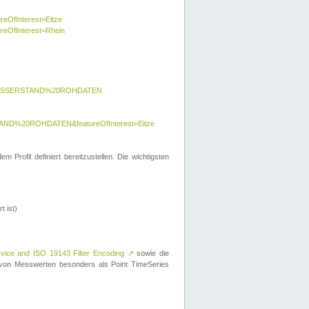
reOfInterest=Eitze
ureOfInterest=Rhein
y=WASSERSTAND%20ROHDATEN
AND%20ROHDATEN&featureOfInterest=Eitze
 Profil definiert bereitzustellen. Die wichtigsten
t ist)
rvice and ISO 19143 Filter Encoding
↗
sowie die
on Messwerten besonders als Point TimeSeries