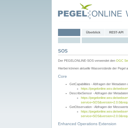
Überblick
REST-API
SOS
Der PEGELONLINE-SOS verwendet den
OGC Sen
Hierbei können aktuelle Wasserstände der Pegel a
Core
GetCapabilities - Abfragen der Metadaten
https://pegelonline.wsv.de/webse
DescribeSensor - Abfragen der Metadate
https://pegelonline.wsv.de/webser
service=SOS&version=2.0.0&requ
GetObservation - Abfragen der Messwert
https://pegelonline.wsv.de/webser
service=SOS&version=2.0.0&re
Enhanced Operations Extension