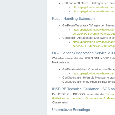
GetFeatureOfInterest - Abfragen der Sta
https://pegelonline.wsv.de/webse
https://pegelonline.wsv.de/webs
Result Handling Extension
GetResultTemplate - Abfragen der Struktur
https://pegelonline.wsv.de/webser
service=SOS&version=2.0.0&
GetResult - Abfragen der Messwerte in ei
https://pegelonline.wsv.de/webser
service=SOS&version=2.0.0&r
OGC Sensor Observation Service 2.0 H
Weiterhin verwendet der PEGELONLINE-SOS d
Merkmale sind
GetDataAvailability - Operation zum Abfr
https://pegelonline.wsv.de/webse
GetObservation liefert die Messwerte s
GetObservation ohne einen Zeitfilter liefert
INSPIRE Technical Guidance - SOS as
Der PEGELONLINE-SOS unterstützt die
Technic
Guidelines for the use of Observations & Mea
Observation
Unterstützte Encodings