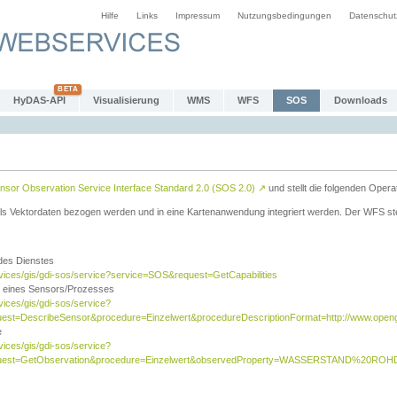
Hilfe
Links
Impressum
Nutzungsbedingungen
Datenschut
HyDAS-API
Visualisierung
WMS
WFS
SOS
Downloads
sor Observation Service Interface Standard 2.0 (SOS 2.0)
↗
und stellt die folgenden Opera
ls Vektordaten bezogen werden und in eine Kartenanwendung integriert werden. Der WFS ste
 des Dienstes
rvices/gis/gdi-sos/service?service=SOS&request=GetCapabilities
n eines Sensors/Prozesses
vices/gis/gdi-sos/service?
est=DescribeSensor&procedure=Einzelwert&procedureDescriptionFormat=http://www.opengi
e
vices/gis/gdi-sos/service?
quest=GetObservation&procedure=Einzelwert&observedProperty=WASSERSTAND%20ROHDA