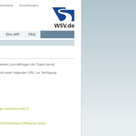
zhinweise
Einstellungen
Dict-API
FAQ
tionen zum Abfragen der Daten bereit:
ht unter folgender URL zur Verfügung:
s.net/sensorml/2.0
TEN&featureOfInterest=Eitze