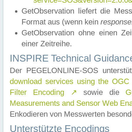
service=SOS&version=2.0.0&r
GetObservation liefert die M
Format aus (wenn kein
response
GetObservation ohne einen Zeitf
einer Zeitreihe.
INSPIRE Technical Guidance
Der PEGELONLINE-SOS unterstüt
download services using the OGC
Filter Encoding
↗
sowie die
G
Measurements and Sensor Web Enab
Enkodieren von Messwerten besonde
Unterstützte Encodings