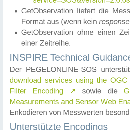
service=SOS&version=2.0.0&r
GetObservation liefert die M
Format aus (wenn kein
response
GetObservation ohne einen Zeitf
einer Zeitreihe.
INSPIRE Technical Guidance
Der PEGELONLINE-SOS unterstüt
download services using the OGC
Filter Encoding
↗
sowie die
G
Measurements and Sensor Web Enab
Enkodieren von Messwerten besonde
Unterstützte Encodings