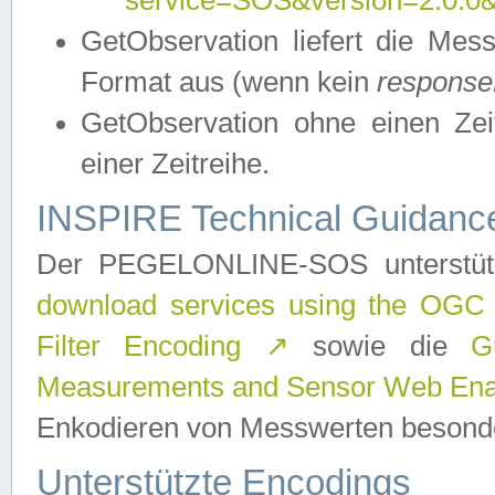
service=SOS&version=2.0.0&r
GetObservation liefert die M
Format aus (wenn kein
response
GetObservation ohne einen Zeitf
einer Zeitreihe.
INSPIRE Technical Guidance
Der PEGELONLINE-SOS unterstüt
download services using the OGC
Filter Encoding
↗
sowie die
G
Measurements and Sensor Web Enab
Enkodieren von Messwerten besonde
Unterstützte Encodings