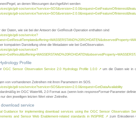
tionen/Pegel, an denen Messungen durchgeführt werden
rvices/gis/gdi-sos/service?service=SOS&version=2.0.0&request=GetFeatureOfInterest&featu
ervices/gis/gdi-sos/service?service=SOS&version=2.0.0&request=GetFeatureOfInterest&feat
 der Daten, wie sie bei der Antwort der GetResult-Operation enthalten sind
vices/gis/gdi-sos/service?
request=GetResultTemplate&offering=WASSERSTAND%20ROHDATEN&observedPropert
ner kompakten Darstellung ohne die Metadaten wie bei GetObservation.
vices/gis/gdi-sos/service?
equest=GetResult&offering=WASSERSTAND%20ROHDATEN&observedProperty=WASSERST
ydrology Profile
er
OGC Sensor Observation Service 2.0 Hydrology Profile 1.0.0
↗
um die Daten wie in dem
agen von vorhandenen Zeitreihen mit ihren Parametern im SOS.
rvices/gis/gdi-sos/service?service=SOS&version=2.0.0&request=GetDataAvailability
tandardmäßig im OGC WaterML 2.0 Format aus (wenn kein
responseFormat
-Parameter definier
 nur den jeweiligen letzten Wert einer Zeitreihe.
 download service
al Guidance for implementing download services using the OGC Sensor Observation Se
surements and Sensor Web Enablement-related standards in INSPIRE
↗
zum Enkodieren v