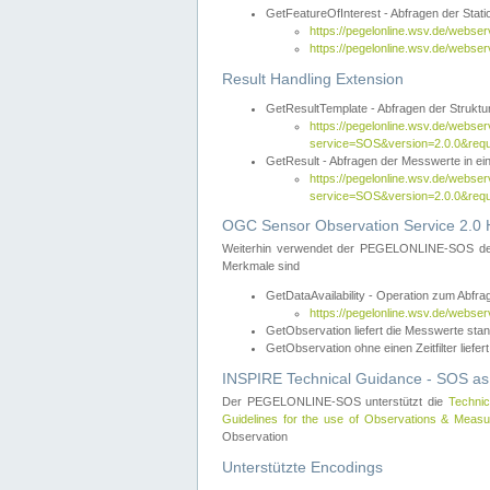
GetFeatureOfInterest - Abfragen der Sta
https://pegelonline.wsv.de/webse
https://pegelonline.wsv.de/webs
Result Handling Extension
GetResultTemplate - Abfragen der Struktur
https://pegelonline.wsv.de/webser
service=SOS&version=2.0.0&
GetResult - Abfragen der Messwerte in ei
https://pegelonline.wsv.de/webser
service=SOS&version=2.0.0&r
OGC Sensor Observation Service 2.0 H
Weiterhin verwendet der PEGELONLINE-SOS d
Merkmale sind
GetDataAvailability - Operation zum Abfr
https://pegelonline.wsv.de/webse
GetObservation liefert die Messwerte s
GetObservation ohne einen Zeitfilter liefert
INSPIRE Technical Guidance - SOS as
Der PEGELONLINE-SOS unterstützt die
Technic
Guidelines for the use of Observations & Mea
Observation
Unterstützte Encodings