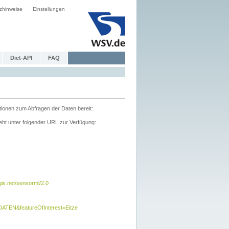
zhinweise
Einstellungen
Dict-API
FAQ
tionen zum Abfragen der Daten bereit:
ht unter folgender URL zur Verfügung:
s.net/sensorml/2.0
TEN&featureOfInterest=Eitze