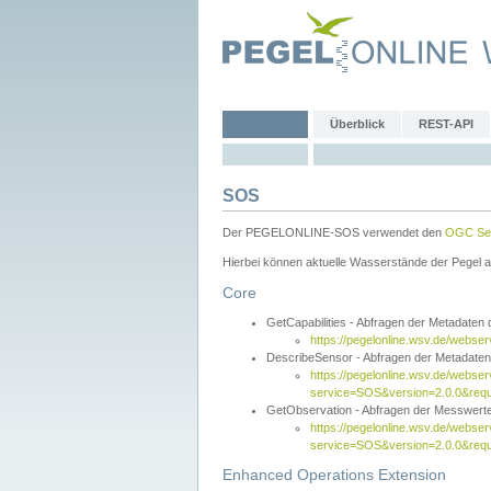
Überblick
REST-API
SOS
Der PEGELONLINE-SOS verwendet den
OGC Sen
Hierbei können aktuelle Wasserstände der Pegel a
Core
GetCapabilities - Abfragen der Metadaten
https://pegelonline.wsv.de/webse
DescribeSensor - Abfragen der Metadate
https://pegelonline.wsv.de/webser
service=SOS&version=2.0.0&requ
GetObservation - Abfragen der Messwert
https://pegelonline.wsv.de/webser
service=SOS&version=2.0.0&re
Enhanced Operations Extension