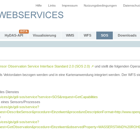
Hilfe
Links
Impressum
Nutzungsbedingungen
Datenschut
HyDAS-API
Visualisierung
WMS
WFS
SOS
Downloads
sor Observation Service Interface Standard 2.0 (SOS 2.0)
↗
und stellt die folgenden Opera
ls Vektordaten bezogen werden und in eine Kartenanwendung integriert werden. Der WFS ste
 des Dienstes
rvices/gis/gdi-sos/service?service=SOS&request=GetCapabilities
n eines Sensors/Prozesses
vices/gis/gdi-sos/service?
est=DescribeSensor&procedure=Einzelwert&procedureDescriptionFormat=http://www.opengi
e
vices/gis/gdi-sos/service?
quest=GetObservation&procedure=Einzelwert&observedProperty=WASSERSTAND%20ROHDA