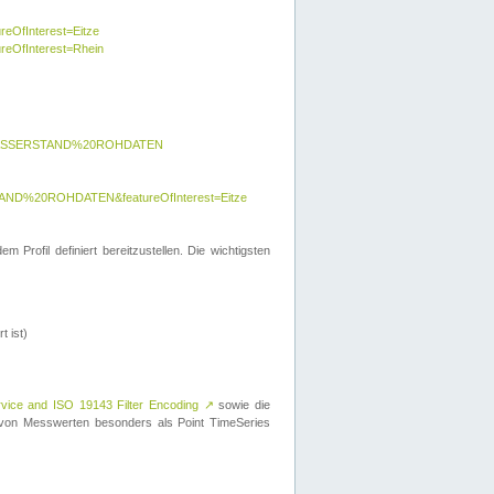
reOfInterest=Eitze
ureOfInterest=Rhein
y=WASSERSTAND%20ROHDATEN
AND%20ROHDATEN&featureOfInterest=Eitze
 Profil definiert bereitzustellen. Die wichtigsten
t ist)
rvice and ISO 19143 Filter Encoding
↗
sowie die
on Messwerten besonders als Point TimeSeries