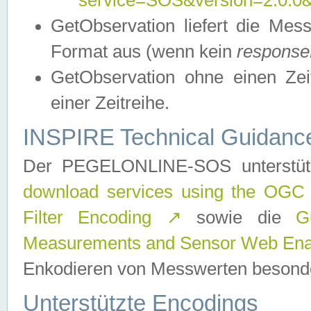
service=SOS&version=2.0.0&r
GetObservation liefert die M
Format aus (wenn kein
response
GetObservation ohne einen Zeitf
einer Zeitreihe.
INSPIRE Technical Guidance
Der PEGELONLINE-SOS unterstüt
download services using the OGC
Filter Encoding
↗
sowie die
G
Measurements and Sensor Web Enab
Enkodieren von Messwerten besonde
Unterstützte Encodings