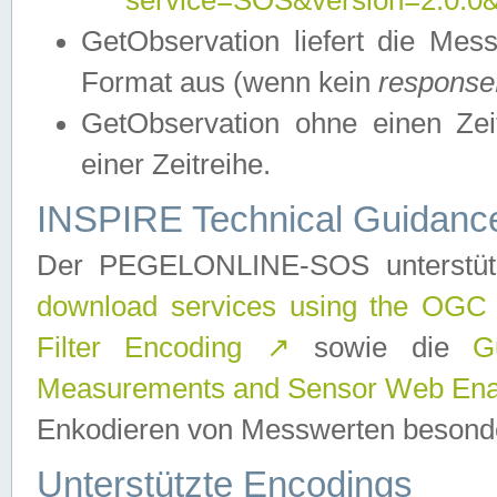
service=SOS&version=2.0.0&r
GetObservation liefert die M
Format aus (wenn kein
response
GetObservation ohne einen Zeitf
einer Zeitreihe.
INSPIRE Technical Guidance
Der PEGELONLINE-SOS unterstüt
download services using the OGC
Filter Encoding
↗
sowie die
G
Measurements and Sensor Web Enab
Enkodieren von Messwerten besonde
Unterstützte Encodings