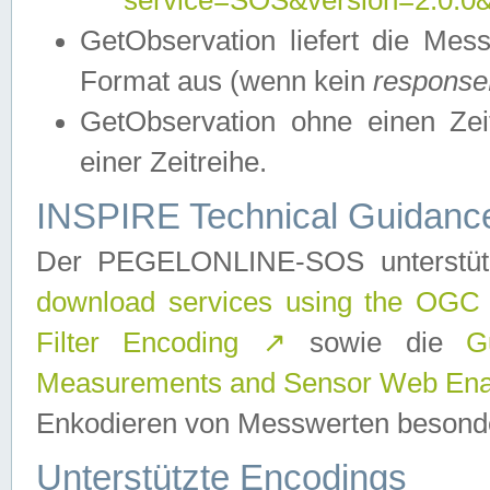
service=SOS&version=2.0.0&r
GetObservation liefert die M
Format aus (wenn kein
response
GetObservation ohne einen Zeitf
einer Zeitreihe.
INSPIRE Technical Guidance
Der PEGELONLINE-SOS unterstüt
download services using the OGC
Filter Encoding
↗
sowie die
G
Measurements and Sensor Web Enab
Enkodieren von Messwerten besonde
Unterstützte Encodings