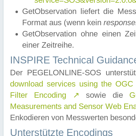
service=SOS&version=2.0.0&r
GetObservation liefert die M
Format aus (wenn kein
response
GetObservation ohne einen Zeitf
einer Zeitreihe.
INSPIRE Technical Guidance
Der PEGELONLINE-SOS unterstüt
download services using the OGC
Filter Encoding
↗
sowie die
G
Measurements and Sensor Web Enab
Enkodieren von Messwerten besonde
Unterstützte Encodings