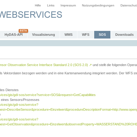
Hilfe
Links
Impressum
Nutzungsbedingungen
Datenschut
HyDAS-API
Visualisierung
WMS
WFS
SOS
Downloads
sor Observation Service Interface Standard 2.0 (SOS 2.0)
↗
und stellt die folgenden Opera
ls Vektordaten bezogen werden und in eine Kartenanwendung integriert werden. Der WFS ste
 des Dienstes
rvices/gis/gdi-sos/service?service=SOS&request=GetCapabilities
n eines Sensors/Prozesses
vices/gis/gdi-sos/service?
est=DescribeSensor&procedure=Einzelwert&procedureDescriptionFormat=http://www.opengi
e
vices/gis/gdi-sos/service?
quest=GetObservation&procedure=Einzelwert&observedProperty=WASSERSTAND%20ROHDA