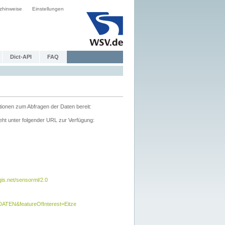
zhinweise
Einstellungen
Dict-API
FAQ
tionen zum Abfragen der Daten bereit:
ht unter folgender URL zur Verfügung:
s.net/sensorml/2.0
TEN&featureOfInterest=Eitze