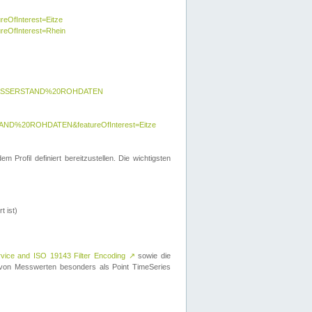
reOfInterest=Eitze
ureOfInterest=Rhein
y=WASSERSTAND%20ROHDATEN
AND%20ROHDATEN&featureOfInterest=Eitze
 Profil definiert bereitzustellen. Die wichtigsten
t ist)
rvice and ISO 19143 Filter Encoding
↗
sowie die
on Messwerten besonders als Point TimeSeries