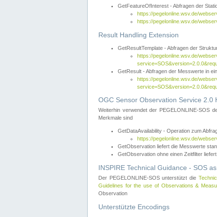
GetFeatureOfInterest - Abfragen der Sta
https://pegelonline.wsv.de/webse
https://pegelonline.wsv.de/webs
Result Handling Extension
GetResultTemplate - Abfragen der Struktur
https://pegelonline.wsv.de/webser
service=SOS&version=2.0.0&
GetResult - Abfragen der Messwerte in ei
https://pegelonline.wsv.de/webser
service=SOS&version=2.0.0&r
OGC Sensor Observation Service 2.0 H
Weiterhin verwendet der PEGELONLINE-SOS d
Merkmale sind
GetDataAvailability - Operation zum Abfr
https://pegelonline.wsv.de/webse
GetObservation liefert die Messwerte s
GetObservation ohne einen Zeitfilter liefert
INSPIRE Technical Guidance - SOS as
Der PEGELONLINE-SOS unterstützt die
Technic
Guidelines for the use of Observations & Mea
Observation
Unterstützte Encodings