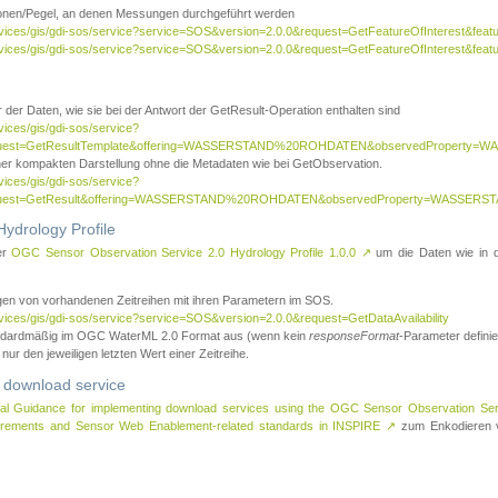
tionen/Pegel, an denen Messungen durchgeführt werden
rvices/gis/gdi-sos/service?service=SOS&version=2.0.0&request=GetFeatureOfInterest&featu
ervices/gis/gdi-sos/service?service=SOS&version=2.0.0&request=GetFeatureOfInterest&feat
 der Daten, wie sie bei der Antwort der GetResult-Operation enthalten sind
vices/gis/gdi-sos/service?
request=GetResultTemplate&offering=WASSERSTAND%20ROHDATEN&observedPropert
ner kompakten Darstellung ohne die Metadaten wie bei GetObservation.
vices/gis/gdi-sos/service?
equest=GetResult&offering=WASSERSTAND%20ROHDATEN&observedProperty=WASSERST
ydrology Profile
er
OGC Sensor Observation Service 2.0 Hydrology Profile 1.0.0
↗
um die Daten wie in dem
agen von vorhandenen Zeitreihen mit ihren Parametern im SOS.
rvices/gis/gdi-sos/service?service=SOS&version=2.0.0&request=GetDataAvailability
tandardmäßig im OGC WaterML 2.0 Format aus (wenn kein
responseFormat
-Parameter definier
 nur den jeweiligen letzten Wert einer Zeitreihe.
 download service
al Guidance for implementing download services using the OGC Sensor Observation Se
surements and Sensor Web Enablement-related standards in INSPIRE
↗
zum Enkodieren v