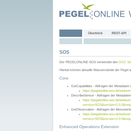
Überblick
REST-API
SOS
Der PEGELONLINE-SOS verwendet den
OGC Sen
Hierbei können aktuelle Wasserstände der Pegel a
Core
GetCapabilities - Abfragen der Metadaten
https://pegelonline.wsv.de/webse
DescribeSensor - Abfragen der Metadate
https://pegelonline.wsv.de/webser
service=SOS&version=2.0.0&requ
GetObservation - Abfragen der Messwert
https://pegelonline.wsv.de/webser
service=SOS&version=2.0.0&re
Enhanced Operations Extension