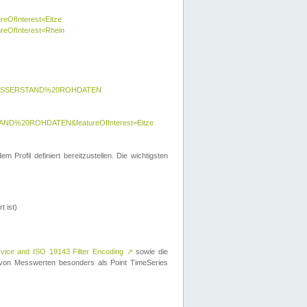
reOfInterest=Eitze
ureOfInterest=Rhein
y=WASSERSTAND%20ROHDATEN
AND%20ROHDATEN&featureOfInterest=Eitze
 Profil definiert bereitzustellen. Die wichtigsten
t ist)
rvice and ISO 19143 Filter Encoding
↗
sowie die
on Messwerten besonders als Point TimeSeries