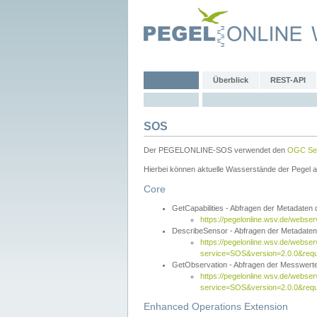
Überblick
REST-API
SOS
Der PEGELONLINE-SOS verwendet den
OGC Sen
Hierbei können aktuelle Wasserstände der Pegel a
Core
GetCapabilities - Abfragen der Metadaten
https://pegelonline.wsv.de/webse
DescribeSensor - Abfragen der Metadate
https://pegelonline.wsv.de/webser
service=SOS&version=2.0.0&requ
GetObservation - Abfragen der Messwert
https://pegelonline.wsv.de/webser
service=SOS&version=2.0.0&re
Enhanced Operations Extension