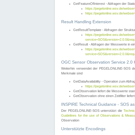
GetFeatureOfInterest - Abfragen der Sta
https://pegelonline.wsv.de/webse
https://pegelonline.wsv.de/webs
Result Handling Extension
GetResultTemplate - Abfragen der Struktur
https://pegelonline.wsv.de/webser
service=SOS&version=2.0.0&
GetResult - Abfragen der Messwerte in ei
https://pegelonline.wsv.de/webser
service=SOS&version=2.0.0&r
OGC Sensor Observation Service 2.0 H
Weiterhin verwendet der PEGELONLINE-SOS d
Merkmale sind
GetDataAvailability - Operation zum Abfr
https://pegelonline.wsv.de/webse
GetObservation liefert die Messwerte s
GetObservation ohne einen Zeitfilter liefert
INSPIRE Technical Guidance - SOS as
Der PEGELONLINE-SOS unterstützt die
Technic
Guidelines for the use of Observations & Mea
Observation
Unterstützte Encodings