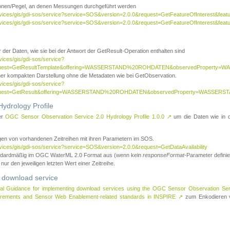
tionen/Pegel, an denen Messungen durchgeführt werden
rvices/gis/gdi-sos/service?service=SOS&version=2.0.0&request=GetFeatureOfInterest&featu
ervices/gis/gdi-sos/service?service=SOS&version=2.0.0&request=GetFeatureOfInterest&feat
 der Daten, wie sie bei der Antwort der GetResult-Operation enthalten sind
vices/gis/gdi-sos/service?
request=GetResultTemplate&offering=WASSERSTAND%20ROHDATEN&observedPropert
ner kompakten Darstellung ohne die Metadaten wie bei GetObservation.
vices/gis/gdi-sos/service?
equest=GetResult&offering=WASSERSTAND%20ROHDATEN&observedProperty=WASSERST
ydrology Profile
er
OGC Sensor Observation Service 2.0 Hydrology Profile 1.0.0
↗
um die Daten wie in dem
agen von vorhandenen Zeitreihen mit ihren Parametern im SOS.
rvices/gis/gdi-sos/service?service=SOS&version=2.0.0&request=GetDataAvailability
tandardmäßig im OGC WaterML 2.0 Format aus (wenn kein
responseFormat
-Parameter definier
 nur den jeweiligen letzten Wert einer Zeitreihe.
 download service
al Guidance for implementing download services using the OGC Sensor Observation Se
surements and Sensor Web Enablement-related standards in INSPIRE
↗
zum Enkodieren v