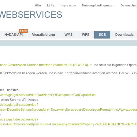
Hilfe
Links
Impressum
Nutzungsbedingungen
Datenschut
HyDAS-API
Visualisierung
WMS
WFS
SOS
Downloads
sor Observation Service Interface Standard 2.0 (SOS 2.0)
↗
und stellt die folgenden Opera
ls Vektordaten bezogen werden und in eine Kartenanwendung integriert werden. Der WFS ste
 des Dienstes
rvices/gis/gdi-sos/service?service=SOS&request=GetCapabilities
n eines Sensors/Prozesses
vices/gis/gdi-sos/service?
est=DescribeSensor&procedure=Einzelwert&procedureDescriptionFormat=http://www.opengi
e
vices/gis/gdi-sos/service?
quest=GetObservation&procedure=Einzelwert&observedProperty=WASSERSTAND%20ROHDA