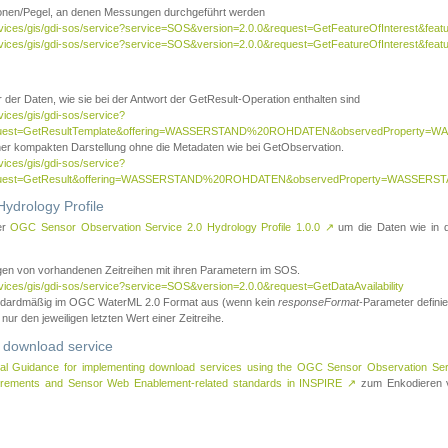
tionen/Pegel, an denen Messungen durchgeführt werden
rvices/gis/gdi-sos/service?service=SOS&version=2.0.0&request=GetFeatureOfInterest&featu
ervices/gis/gdi-sos/service?service=SOS&version=2.0.0&request=GetFeatureOfInterest&feat
 der Daten, wie sie bei der Antwort der GetResult-Operation enthalten sind
vices/gis/gdi-sos/service?
request=GetResultTemplate&offering=WASSERSTAND%20ROHDATEN&observedPropert
ner kompakten Darstellung ohne die Metadaten wie bei GetObservation.
vices/gis/gdi-sos/service?
equest=GetResult&offering=WASSERSTAND%20ROHDATEN&observedProperty=WASSERST
ydrology Profile
er
OGC Sensor Observation Service 2.0 Hydrology Profile 1.0.0
↗
um die Daten wie in dem
agen von vorhandenen Zeitreihen mit ihren Parametern im SOS.
rvices/gis/gdi-sos/service?service=SOS&version=2.0.0&request=GetDataAvailability
tandardmäßig im OGC WaterML 2.0 Format aus (wenn kein
responseFormat
-Parameter definier
 nur den jeweiligen letzten Wert einer Zeitreihe.
 download service
al Guidance for implementing download services using the OGC Sensor Observation Se
surements and Sensor Web Enablement-related standards in INSPIRE
↗
zum Enkodieren v