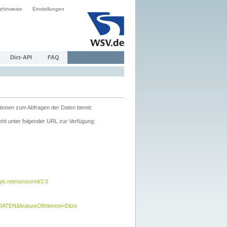
zhinweise
Einstellungen
Dict-API
FAQ
tionen zum Abfragen der Daten bereit:
ht unter folgender URL zur Verfügung:
s.net/sensorml/2.0
TEN&featureOfInterest=Eitze