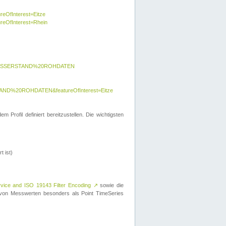
reOfInterest=Eitze
ureOfInterest=Rhein
y=WASSERSTAND%20ROHDATEN
AND%20ROHDATEN&featureOfInterest=Eitze
 Profil definiert bereitzustellen. Die wichtigsten
t ist)
rvice and ISO 19143 Filter Encoding
↗
sowie die
on Messwerten besonders als Point TimeSeries