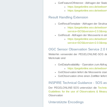
GetFeatureOfInterest - Abfragen der Sta
https://pegelonline.wsv.de/webse
https://pegelonline.wsv.de/webs
Result Handling Extension
GetResultTemplate - Abfragen der Struktur
https://pegelonline.wsv.de/webser
service=SOS&version=2.0.0&
GetResult - Abfragen der Messwerte in ei
https://pegelonline.wsv.de/webser
service=SOS&version=2.0.0&r
OGC Sensor Observation Service 2.0 H
Weiterhin verwendet der PEGELONLINE-SOS d
Merkmale sind
GetDataAvailability - Operation zum Abfr
https://pegelonline.wsv.de/webse
GetObservation liefert die Messwerte s
GetObservation ohne einen Zeitfilter liefert
INSPIRE Technical Guidance - SOS as
Der PEGELONLINE-SOS unterstützt die
Technic
Guidelines for the use of Observations & Mea
Observation
Unterstützte Encodings