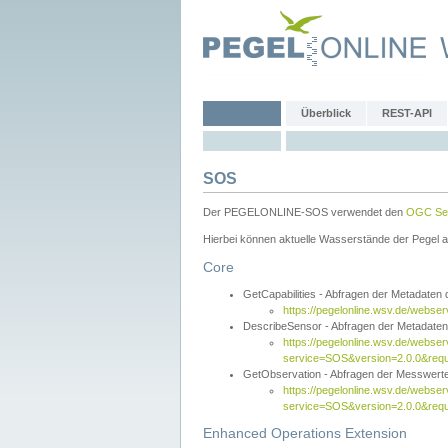
Überblick
REST-API
SOS
Der PEGELONLINE-SOS verwendet den
OGC Sen
Hierbei können aktuelle Wasserstände der Pegel a
Core
GetCapabilities - Abfragen der Metadaten
https://pegelonline.wsv.de/webse
DescribeSensor - Abfragen der Metadate
https://pegelonline.wsv.de/webser
service=SOS&version=2.0.0&requ
GetObservation - Abfragen der Messwert
https://pegelonline.wsv.de/webser
service=SOS&version=2.0.0&re
Enhanced Operations Extension