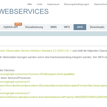
Hilfe
Links
Impressum
Nutzungsbedingungen
Datenschut
HyDAS-API
Visualisierung
WMS
WFS
SOS
Downloads
sor Observation Service Interface Standard 2.0 (SOS 2.0)
↗
und stellt die folgenden Opera
ls Vektordaten bezogen werden und in eine Kartenanwendung integriert werden. Der WFS ste
 des Dienstes
rvices/gis/gdi-sos/service?service=SOS&request=GetCapabilities
n eines Sensors/Prozesses
vices/gis/gdi-sos/service?
est=DescribeSensor&procedure=Einzelwert&procedureDescriptionFormat=http://www.opengi
e
vices/gis/gdi-sos/service?
quest=GetObservation&procedure=Einzelwert&observedProperty=WASSERSTAND%20ROHDA