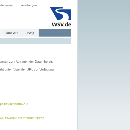
zhinweise
Einstellungen
Dict-API
FAQ
tionen zum Abfragen der Daten bereit:
ht unter folgender URL zur Verfügung:
s.net/sensorml/2.0
TEN&featureOfInterest=Eitze