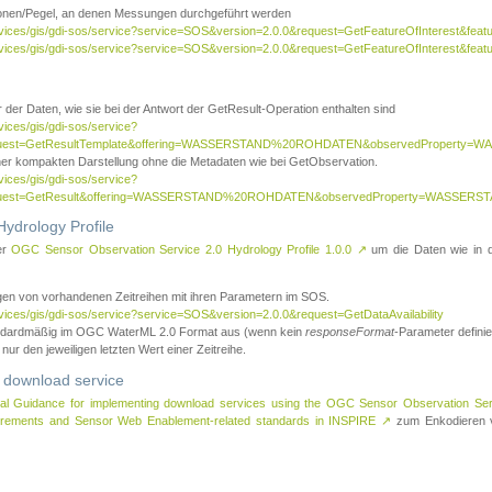
tionen/Pegel, an denen Messungen durchgeführt werden
rvices/gis/gdi-sos/service?service=SOS&version=2.0.0&request=GetFeatureOfInterest&featu
ervices/gis/gdi-sos/service?service=SOS&version=2.0.0&request=GetFeatureOfInterest&feat
 der Daten, wie sie bei der Antwort der GetResult-Operation enthalten sind
vices/gis/gdi-sos/service?
request=GetResultTemplate&offering=WASSERSTAND%20ROHDATEN&observedPropert
ner kompakten Darstellung ohne die Metadaten wie bei GetObservation.
vices/gis/gdi-sos/service?
equest=GetResult&offering=WASSERSTAND%20ROHDATEN&observedProperty=WASSERST
ydrology Profile
er
OGC Sensor Observation Service 2.0 Hydrology Profile 1.0.0
↗
um die Daten wie in dem
agen von vorhandenen Zeitreihen mit ihren Parametern im SOS.
rvices/gis/gdi-sos/service?service=SOS&version=2.0.0&request=GetDataAvailability
tandardmäßig im OGC WaterML 2.0 Format aus (wenn kein
responseFormat
-Parameter definier
 nur den jeweiligen letzten Wert einer Zeitreihe.
 download service
al Guidance for implementing download services using the OGC Sensor Observation Se
surements and Sensor Web Enablement-related standards in INSPIRE
↗
zum Enkodieren v