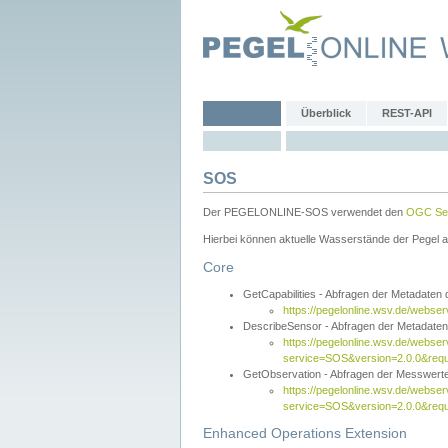
Überblick
REST-API
SOS
Der PEGELONLINE-SOS verwendet den
OGC Sen
Hierbei können aktuelle Wasserstände der Pegel a
Core
GetCapabilities - Abfragen der Metadaten
https://pegelonline.wsv.de/webse
DescribeSensor - Abfragen der Metadate
https://pegelonline.wsv.de/webser
service=SOS&version=2.0.0&requ
GetObservation - Abfragen der Messwert
https://pegelonline.wsv.de/webser
service=SOS&version=2.0.0&re
Enhanced Operations Extension