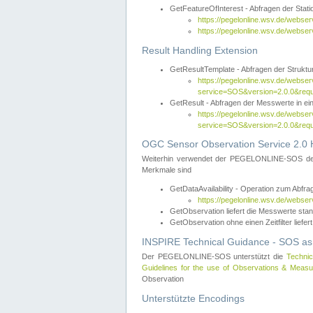
GetFeatureOfInterest - Abfragen der Sta
https://pegelonline.wsv.de/webse
https://pegelonline.wsv.de/webs
Result Handling Extension
GetResultTemplate - Abfragen der Struktur
https://pegelonline.wsv.de/webser
service=SOS&version=2.0.0&
GetResult - Abfragen der Messwerte in ei
https://pegelonline.wsv.de/webser
service=SOS&version=2.0.0&r
OGC Sensor Observation Service 2.0 H
Weiterhin verwendet der PEGELONLINE-SOS d
Merkmale sind
GetDataAvailability - Operation zum Abfr
https://pegelonline.wsv.de/webse
GetObservation liefert die Messwerte s
GetObservation ohne einen Zeitfilter liefert
INSPIRE Technical Guidance - SOS as
Der PEGELONLINE-SOS unterstützt die
Technic
Guidelines for the use of Observations & Mea
Observation
Unterstützte Encodings