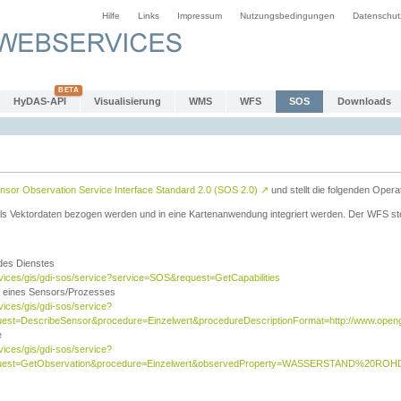
Hilfe
Links
Impressum
Nutzungsbedingungen
Datenschut
HyDAS-API
Visualisierung
WMS
WFS
SOS
Downloads
sor Observation Service Interface Standard 2.0 (SOS 2.0)
↗
und stellt die folgenden Opera
ls Vektordaten bezogen werden und in eine Kartenanwendung integriert werden. Der WFS ste
 des Dienstes
rvices/gis/gdi-sos/service?service=SOS&request=GetCapabilities
n eines Sensors/Prozesses
vices/gis/gdi-sos/service?
est=DescribeSensor&procedure=Einzelwert&procedureDescriptionFormat=http://www.opengi
e
vices/gis/gdi-sos/service?
quest=GetObservation&procedure=Einzelwert&observedProperty=WASSERSTAND%20ROHDA