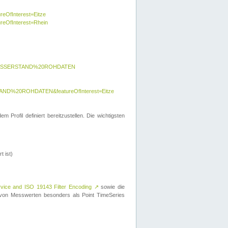
reOfInterest=Eitze
ureOfInterest=Rhein
y=WASSERSTAND%20ROHDATEN
AND%20ROHDATEN&featureOfInterest=Eitze
 Profil definiert bereitzustellen. Die wichtigsten
t ist)
rvice and ISO 19143 Filter Encoding
↗
sowie die
on Messwerten besonders als Point TimeSeries