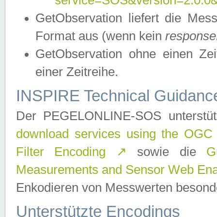
service=SOS&version=2.0.0&r
GetObservation liefert die M
Format aus (wenn kein
response
GetObservation ohne einen Zeitf
einer Zeitreihe.
INSPIRE Technical Guidance
Der PEGELONLINE-SOS unterstüt
download services using the OGC
Filter Encoding
↗
sowie die
G
Measurements and Sensor Web Enab
Enkodieren von Messwerten besonde
Unterstützte Encodings