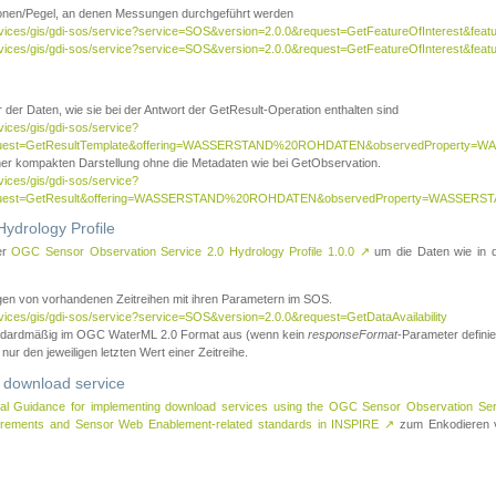
tionen/Pegel, an denen Messungen durchgeführt werden
rvices/gis/gdi-sos/service?service=SOS&version=2.0.0&request=GetFeatureOfInterest&featu
ervices/gis/gdi-sos/service?service=SOS&version=2.0.0&request=GetFeatureOfInterest&feat
 der Daten, wie sie bei der Antwort der GetResult-Operation enthalten sind
vices/gis/gdi-sos/service?
request=GetResultTemplate&offering=WASSERSTAND%20ROHDATEN&observedPropert
ner kompakten Darstellung ohne die Metadaten wie bei GetObservation.
vices/gis/gdi-sos/service?
equest=GetResult&offering=WASSERSTAND%20ROHDATEN&observedProperty=WASSERST
ydrology Profile
er
OGC Sensor Observation Service 2.0 Hydrology Profile 1.0.0
↗
um die Daten wie in dem
agen von vorhandenen Zeitreihen mit ihren Parametern im SOS.
rvices/gis/gdi-sos/service?service=SOS&version=2.0.0&request=GetDataAvailability
tandardmäßig im OGC WaterML 2.0 Format aus (wenn kein
responseFormat
-Parameter definier
 nur den jeweiligen letzten Wert einer Zeitreihe.
 download service
al Guidance for implementing download services using the OGC Sensor Observation Se
surements and Sensor Web Enablement-related standards in INSPIRE
↗
zum Enkodieren v