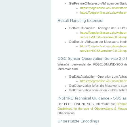
GetFeatureOfInterest - Abfragen der Sta
https://pegelonline.wsv.de/webse
https://pegelonline.wsv.de/webs
Result Handling Extension
GetResultTemplate - Abfragen der Struktur
https://pegelonline.wsv.de/webser
service=SOS&version=2.0.0&
GetResult - Abfragen der Messwerte in ei
https://pegelonline.wsv.de/webser
service=SOS&version=2.0.0&r
OGC Sensor Observation Service 2.0 H
Weiterhin verwendet der PEGELONLINE-SOS d
Merkmale sind
GetDataAvailability - Operation zum Abfr
https://pegelonline.wsv.de/webse
GetObservation liefert die Messwerte s
GetObservation ohne einen Zeitfilter liefert
INSPIRE Technical Guidance - SOS as
Der PEGELONLINE-SOS unterstützt die
Technic
Guidelines for the use of Observations & Mea
Observation
Unterstützte Encodings