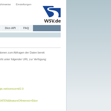
zhinweise
Einstellungen
Dict-API
FAQ
tionen zum Abfragen der Daten bereit:
ht unter folgender URL zur Verfügung:
s.net/sensorml/2.0
TEN&featureOfInterest=Eitze