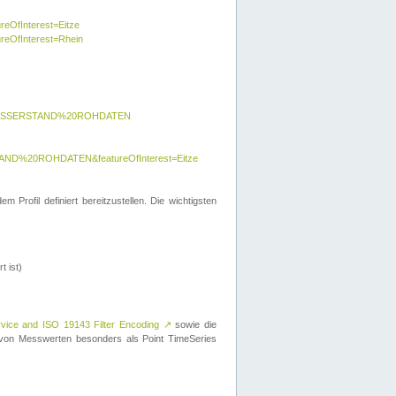
reOfInterest=Eitze
ureOfInterest=Rhein
y=WASSERSTAND%20ROHDATEN
AND%20ROHDATEN&featureOfInterest=Eitze
 Profil definiert bereitzustellen. Die wichtigsten
t ist)
rvice and ISO 19143 Filter Encoding
↗
sowie die
on Messwerten besonders als Point TimeSeries