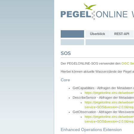
Überblick
REST-API
SOS
Der PEGELONLINE-SOS verwendet den
OGC Sen
Hierbei können aktuelle Wasserstände der Pegel a
Core
GetCapabilities - Abfragen der Metadaten
https://pegelonline.wsv.de/webse
DescribeSensor - Abfragen der Metadate
https://pegelonline.wsv.de/webser
service=SOS&version=2.0.0&requ
GetObservation - Abfragen der Messwert
https://pegelonline.wsv.de/webser
service=SOS&version=2.0.0&re
Enhanced Operations Extension