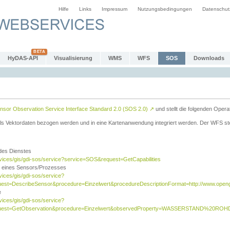
Hilfe
Links
Impressum
Nutzungsbedingungen
Datenschut
HyDAS-API
Visualisierung
WMS
WFS
SOS
Downloads
sor Observation Service Interface Standard 2.0 (SOS 2.0)
↗
und stellt die folgenden Opera
ls Vektordaten bezogen werden und in eine Kartenanwendung integriert werden. Der WFS ste
 des Dienstes
rvices/gis/gdi-sos/service?service=SOS&request=GetCapabilities
n eines Sensors/Prozesses
vices/gis/gdi-sos/service?
est=DescribeSensor&procedure=Einzelwert&procedureDescriptionFormat=http://www.opengi
e
vices/gis/gdi-sos/service?
quest=GetObservation&procedure=Einzelwert&observedProperty=WASSERSTAND%20ROHDA