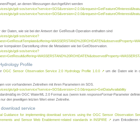
tionen/Pegel, an denen Messungen durchgeführt werden
rvices/gis/gdi-sos/service?service=SOS&version=2.0.0&request=GetFeatureOfInterest&featu
ervices/gis/gdi-sos/service?service=SOS&version=2.0.0&request=GetFeatureOfInterest&feat
 der Daten, wie sie bei der Antwort der GetResult-Operation enthalten sind
vices/gis/gdi-sos/service?
request=GetResultTemplate&offering=WASSERSTAND%20ROHDATEN&observedPropert
ner kompakten Darstellung ohne die Metadaten wie bei GetObservation.
vices/gis/gdi-sos/service?
equest=GetResult&offering=WASSERSTAND%20ROHDATEN&observedProperty=WASSERST
ydrology Profile
er
OGC Sensor Observation Service 2.0 Hydrology Profile 1.0.0
↗
um die Daten wie in dem
agen von vorhandenen Zeitreihen mit ihren Parametern im SOS.
rvices/gis/gdi-sos/service?service=SOS&version=2.0.0&request=GetDataAvailability
tandardmäßig im OGC WaterML 2.0 Format aus (wenn kein
responseFormat
-Parameter definier
 nur den jeweiligen letzten Wert einer Zeitreihe.
 download service
al Guidance for implementing download services using the OGC Sensor Observation Se
surements and Sensor Web Enablement-related standards in INSPIRE
↗
zum Enkodieren v