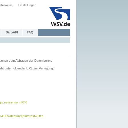
zhinweise
Einstellungen
Dict-API
FAQ
tionen zum Abfragen der Daten bereit:
ht unter folgender URL zur Verfügung:
s.net/sensorml/2.0
TEN&featureOfInterest=Eitze