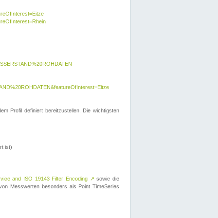
reOfInterest=Eitze
ureOfInterest=Rhein
y=WASSERSTAND%20ROHDATEN
AND%20ROHDATEN&featureOfInterest=Eitze
 Profil definiert bereitzustellen. Die wichtigsten
t ist)
rvice and ISO 19143 Filter Encoding
↗
sowie die
on Messwerten besonders als Point TimeSeries