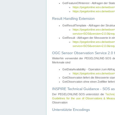
GetFeatureOfInterest - Abfragen der Sta
https://pegelonline.wsv.de/webse
https://pegelonline.wsv.de/webs
Result Handling Extension
GetResultTemplate - Abfragen der Struktur
https://pegelonline.wsv.de/webser
service=SOS&version=2.0.0&
GetResult - Abfragen der Messwerte in ei
https://pegelonline.wsv.de/webser
service=SOS&version=2.0.0&r
OGC Sensor Observation Service 2.0 H
Weiterhin verwendet der PEGELONLINE-SOS d
Merkmale sind
GetDataAvailability - Operation zum Abfr
https://pegelonline.wsv.de/webse
GetObservation liefert die Messwerte s
GetObservation ohne einen Zeitfilter liefert
INSPIRE Technical Guidance - SOS as
Der PEGELONLINE-SOS unterstützt die
Technic
Guidelines for the use of Observations & Mea
Observation
Unterstützte Encodings