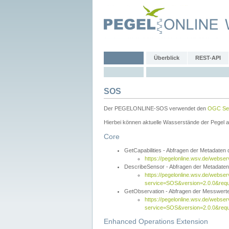
Überblick
REST-API
SOS
Der PEGELONLINE-SOS verwendet den
OGC Sen
Hierbei können aktuelle Wasserstände der Pegel a
Core
GetCapabilities - Abfragen der Metadaten
https://pegelonline.wsv.de/webse
DescribeSensor - Abfragen der Metadate
https://pegelonline.wsv.de/webser
service=SOS&version=2.0.0&requ
GetObservation - Abfragen der Messwert
https://pegelonline.wsv.de/webser
service=SOS&version=2.0.0&re
Enhanced Operations Extension