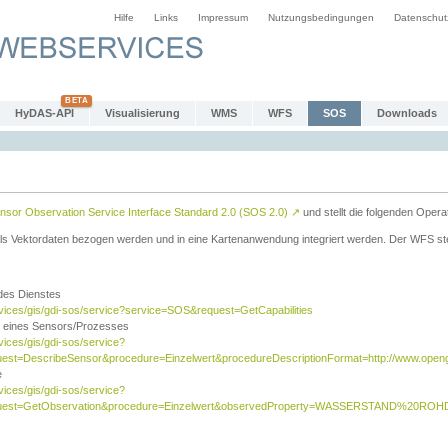
Hilfe
Links
Impressum
Nutzungsbedingungen
Datenschut
HyDAS-API
Visualisierung
WMS
WFS
SOS
Downloads
sor Observation Service Interface Standard 2.0 (SOS 2.0)
↗
und stellt die folgenden Opera
ls Vektordaten bezogen werden und in eine Kartenanwendung integriert werden. Der WFS ste
 des Dienstes
rvices/gis/gdi-sos/service?service=SOS&request=GetCapabilities
n eines Sensors/Prozesses
vices/gis/gdi-sos/service?
est=DescribeSensor&procedure=Einzelwert&procedureDescriptionFormat=http://www.opengi
e
vices/gis/gdi-sos/service?
quest=GetObservation&procedure=Einzelwert&observedProperty=WASSERSTAND%20ROHDA