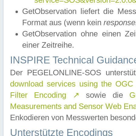
service=SOS&version=2.0.0&r
GetObservation liefert die M
Format aus (wenn kein
response
GetObservation ohne einen Zeitf
einer Zeitreihe.
INSPIRE Technical Guidance
Der PEGELONLINE-SOS unterstüt
download services using the OGC
Filter Encoding
↗
sowie die
G
Measurements and Sensor Web Enab
Enkodieren von Messwerten besonde
Unterstützte Encodings