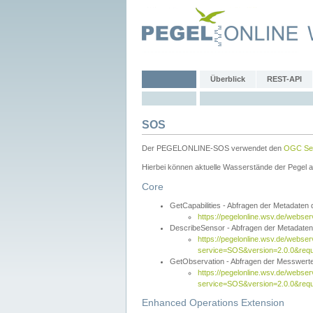
Überblick
REST-API
SOS
Der PEGELONLINE-SOS verwendet den
OGC Sen
Hierbei können aktuelle Wasserstände der Pegel a
Core
GetCapabilities - Abfragen der Metadaten
https://pegelonline.wsv.de/webse
DescribeSensor - Abfragen der Metadate
https://pegelonline.wsv.de/webser
service=SOS&version=2.0.0&requ
GetObservation - Abfragen der Messwert
https://pegelonline.wsv.de/webser
service=SOS&version=2.0.0&re
Enhanced Operations Extension