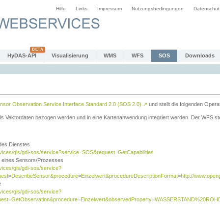
Hilfe
Links
Impressum
Nutzungsbedingungen
Datenschut
HyDAS-API
Visualisierung
WMS
WFS
SOS
Downloads
sor Observation Service Interface Standard 2.0 (SOS 2.0)
↗
und stellt die folgenden Opera
ls Vektordaten bezogen werden und in eine Kartenanwendung integriert werden. Der WFS ste
 des Dienstes
rvices/gis/gdi-sos/service?service=SOS&request=GetCapabilities
n eines Sensors/Prozesses
vices/gis/gdi-sos/service?
est=DescribeSensor&procedure=Einzelwert&procedureDescriptionFormat=http://www.opengi
e
vices/gis/gdi-sos/service?
quest=GetObservation&procedure=Einzelwert&observedProperty=WASSERSTAND%20ROHDA