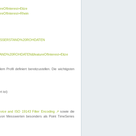
reOfInterest=Eitze
ureOfInterest=Rhein
y=WASSERSTAND%20ROHDATEN
AND%20ROHDATEN&featureOfInterest=Eitze
 Profil definiert bereitzustellen. Die wichtigsten
t ist)
rvice and ISO 19143 Filter Encoding
↗
sowie die
on Messwerten besonders als Point TimeSeries