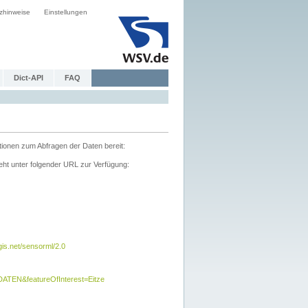
zhinweise
Einstellungen
Dict-API
FAQ
tionen zum Abfragen der Daten bereit:
ht unter folgender URL zur Verfügung:
s.net/sensorml/2.0
TEN&featureOfInterest=Eitze