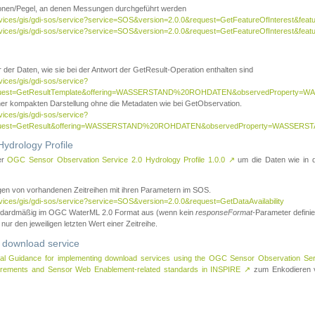
tionen/Pegel, an denen Messungen durchgeführt werden
rvices/gis/gdi-sos/service?service=SOS&version=2.0.0&request=GetFeatureOfInterest&featu
ervices/gis/gdi-sos/service?service=SOS&version=2.0.0&request=GetFeatureOfInterest&feat
 der Daten, wie sie bei der Antwort der GetResult-Operation enthalten sind
vices/gis/gdi-sos/service?
request=GetResultTemplate&offering=WASSERSTAND%20ROHDATEN&observedPropert
ner kompakten Darstellung ohne die Metadaten wie bei GetObservation.
vices/gis/gdi-sos/service?
equest=GetResult&offering=WASSERSTAND%20ROHDATEN&observedProperty=WASSERST
ydrology Profile
er
OGC Sensor Observation Service 2.0 Hydrology Profile 1.0.0
↗
um die Daten wie in dem
agen von vorhandenen Zeitreihen mit ihren Parametern im SOS.
rvices/gis/gdi-sos/service?service=SOS&version=2.0.0&request=GetDataAvailability
tandardmäßig im OGC WaterML 2.0 Format aus (wenn kein
responseFormat
-Parameter definier
 nur den jeweiligen letzten Wert einer Zeitreihe.
 download service
al Guidance for implementing download services using the OGC Sensor Observation Se
surements and Sensor Web Enablement-related standards in INSPIRE
↗
zum Enkodieren v