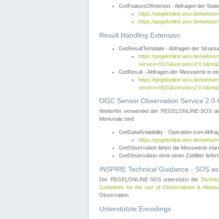
GetFeatureOfInterest - Abfragen der Sta
https://pegelonline.wsv.de/webse
https://pegelonline.wsv.de/webs
Result Handling Extension
GetResultTemplate - Abfragen der Struktur
https://pegelonline.wsv.de/webser
service=SOS&version=2.0.0&
GetResult - Abfragen der Messwerte in ei
https://pegelonline.wsv.de/webser
service=SOS&version=2.0.0&r
OGC Sensor Observation Service 2.0 H
Weiterhin verwendet der PEGELONLINE-SOS d
Merkmale sind
GetDataAvailability - Operation zum Abfr
https://pegelonline.wsv.de/webse
GetObservation liefert die Messwerte s
GetObservation ohne einen Zeitfilter liefert
INSPIRE Technical Guidance - SOS as
Der PEGELONLINE-SOS unterstützt die
Technic
Guidelines for the use of Observations & Mea
Observation
Unterstützte Encodings