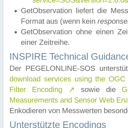
service=SOS&version=2.0.0&r
GetObservation liefert die M
Format aus (wenn kein
response
GetObservation ohne einen Zeitf
einer Zeitreihe.
INSPIRE Technical Guidance
Der PEGELONLINE-SOS unterstüt
download services using the OGC
Filter Encoding
↗
sowie die
G
Measurements and Sensor Web Enab
Enkodieren von Messwerten besonde
Unterstützte Encodings