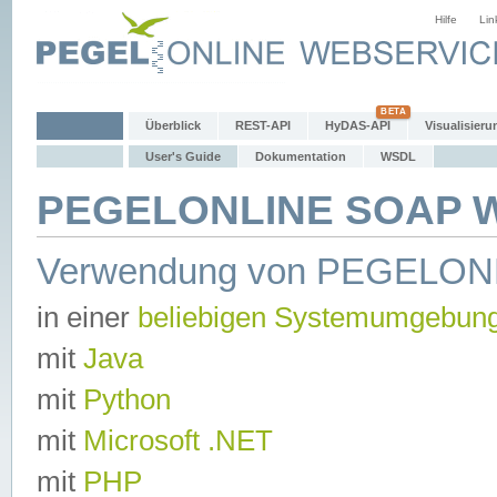
Hilfe
Lin
Überblick
REST-API
HyDAS-API
Visualisieru
User's Guide
Dokumentation
WSDL
PEGELONLINE SOAP We
Verwendung von PEGELON
in einer
beliebigen Systemumgebun
mit
Java
mit
Python
mit
Microsoft .NET
mit
PHP