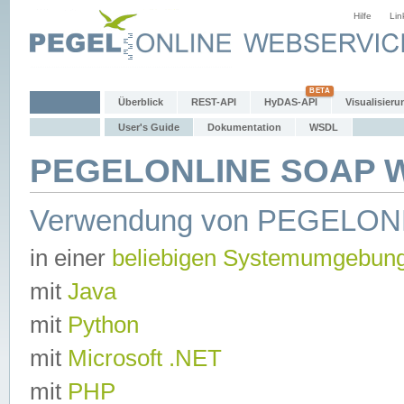
Hilfe
Lin
Überblick
REST-API
HyDAS-API
Visualisieru
User's Guide
Dokumentation
WSDL
PEGELONLINE SOAP We
Verwendung von PEGELON
in einer
beliebigen Systemumgebun
mit
Java
mit
Python
mit
Microsoft .NET
mit
PHP