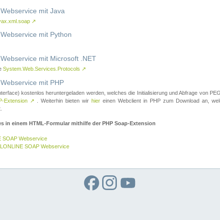
ebservice mit Java
vax.xml.soap
↗
ebservice mit Python
bservice mit Microsoft .NET
ce
System.Web.Services.Protocols
↗
ebservice mit PHP
nterface) kostenlos heruntergeladen werden, welches die Initialisierung und Abfrage vo
-Extension
↗
. Weiterhin bieten wir
hier
einen Webclient in PHP zum Download an, w
.
es in einem HTML-Formular mithilfe der PHP Soap-Extension
E SOAP Webservice
GELONLINE SOAP Webservice