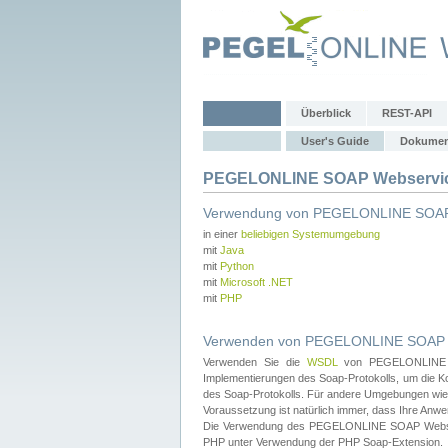
Überblick
REST-API
User's Guide
Dokumen
PEGELONLINE SOAP Webservice
Verwendung von PEGELONLINE SOAP
in einer
beliebigen Systemumgebung
mit
Java
mit
Python
mit
Microsoft .NET
mit
PHP
Verwenden von PEGELONLINE SOAP We
Verwenden Sie die
WSDL
von PEGELONLINE SO
Implementierungen des Soap-Protokolls, um die K
des Soap-Protokolls. Für andere Umgebungen wie 
Voraussetzung ist natürlich immer, dass Ihre Anw
Die Verwendung des PEGELONLINE SOAP Webservic
PHP unter Verwendung der PHP Soap-Extension.