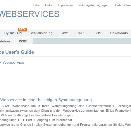
Hilfe
Links
Impressum
Nutzungsbedingungen
Datenschut
HyDAS-API
Visualisierung
WMS
WFS
SOS
Downloads
tation
WSDL
 User's Guide
 Webservice
bservice in einer beliebigen Systemumgebung
AP Webservice um in Ihrer Systemumgebung eine Clientschnittstelle zu erzeugen
ommunikation zwischen dem Client und dem Webservice zu vereinfachen. Einige Frameworks
PHP und Python gibt es kostenfreie Erweiterungen.
endung über HTTP Port 80 Zugang zum Internet hat.
e ist im Grunde in allen Systemumgebungen und Programmiersprachen ähnlich. Weiter u