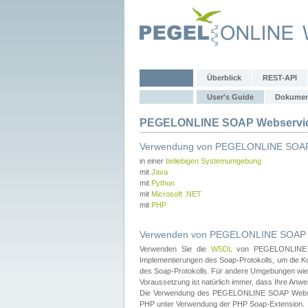
Überblick
REST-API
User's Guide
Dokumen
PEGELONLINE SOAP Webservice
Verwendung von PEGELONLINE SOAP
in einer
beliebigen Systemumgebung
mit
Java
mit
Python
mit
Microsoft .NET
mit
PHP
Verwenden von PEGELONLINE SOAP We
Verwenden Sie die
WSDL
von PEGELONLINE SO
Implementierungen des Soap-Protokolls, um die K
des Soap-Protokolls. Für andere Umgebungen wie 
Voraussetzung ist natürlich immer, dass Ihre Anw
Die Verwendung des PEGELONLINE SOAP Webservic
PHP unter Verwendung der PHP Soap-Extension.