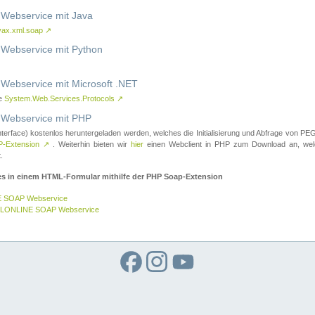
ebservice mit Java
vax.xml.soap
↗
ebservice mit Python
bservice mit Microsoft .NET
ce
System.Web.Services.Protocols
↗
ebservice mit PHP
nterface) kostenlos heruntergeladen werden, welches die Initialisierung und Abfrage vo
-Extension
↗
. Weiterhin bieten wir
hier
einen Webclient in PHP zum Download an, w
.
es in einem HTML-Formular mithilfe der PHP Soap-Extension
E SOAP Webservice
GELONLINE SOAP Webservice