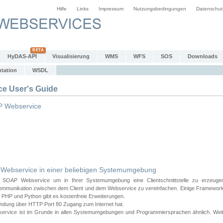
Hilfe
Links
Impressum
Nutzungsbedingungen
Datenschut
HyDAS-API
Visualisierung
WMS
WFS
SOS
Downloads
tation
WSDL
 User's Guide
 Webservice
bservice in einer beliebigen Systemumgebung
AP Webservice um in Ihrer Systemumgebung eine Clientschnittstelle zu erzeugen
ommunikation zwischen dem Client und dem Webservice zu vereinfachen. Einige Frameworks
PHP und Python gibt es kostenfreie Erweiterungen.
endung über HTTP Port 80 Zugang zum Internet hat.
e ist im Grunde in allen Systemumgebungen und Programmiersprachen ähnlich. Weiter u